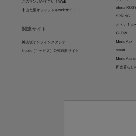
このマンガがすごい！WEB
otona ROS
中山七里オフィシャルwebサイト
SPRiNG
オトナミュ
関連サイト
GLOW
MonoMax
神楽坂オンラインスタジオ
smart
kippis（キッピス）公式通販サイト
MonoMaste
田舎暮らし