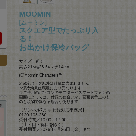
MOOMIN
[ムーミン]
スクエア型でたっぷり入
る！
お出かけ保冷バッグ
サイズ（約）
高さ21×幅23.5×マチ14cm
(C)Moomin Characters™
※保冷バッグ以外は付録に含まれません
※保冷効果は環境により異なります
※ご使用のパソコンのモニターやスマートフォンの
画面によっては、付録の色合いが、画面表示上のも
のと現物で異なる場合があります
【リンネル7月号 付録対応事務局】
0120-108-280
受付時間／10:00～17:00
（土・日・祝日を除く）
受付期間／2026年6月26日（金）まで