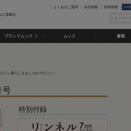
よくあるご質問
会社情報
採用情報
公式
.1 宝島社
ブランドムック
ムック
書籍
やさしい暮らし＆おしゃれマガジン！
月号
特別付録