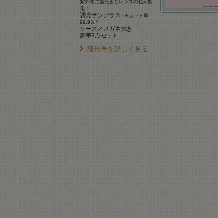
紫外線に当たるとレンズの色が変
化！
調光サングラス
UVカット率
99.9％
＊
ケース／メガネ拭き
豪華3点セット
増刊号を詳しく見る