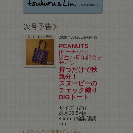
次号予告
2026年8月20日(木)発売
PEANUTS
[ピーナッツ]
誕生75周年記念デ
ザイン
持つだけで秋
気分！
スヌーピーの
チェック織り
BIGトート
サイズ（約）
高さ38.5×幅
40cm（編集部調
べ）
次号リンネルの情報を詳しく見る