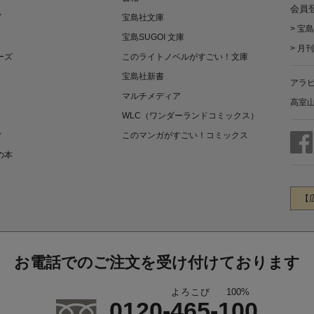
会員
Y
宝島社文庫
>
宝島
宝島SUGOI 文庫
>
月刊
ーズ
このライトノベルがすごい！文庫
宝島社新書
アラ
マルチメディア
高室
WLC（ワンダーランドコミックス）
r
このマンガがすごい！コミックス
の本
【
お電話でのご注文を受け付けております
よろこび
100%
0120-
465
-
100