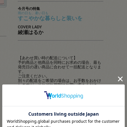
今月号の特集
雨の日も、暑い日も
すこやかな暮らしと装いを
COVER LADY
綾瀬はるか
【あわせ買い時の配送について】
予約商品と他商品を同時にお求めの場合、最も
発売日の遅い商品に合わせて一括配送となりま
す。
ご注意ください。
別々の配送をご希望の場合は、お手数をおかけ
しますが、それぞれ個別にお買い求めくださ
い。