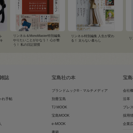
リンネル＆MonoMaster特別編集
ル
リンネル特別編集 人生が変わ
リ
やりたいことがかなう！ 心が整
ーキ
る！ 太らない暮らし
う！ 私の日記習慣
雑誌
宝島社の本
宝島
ブランドムック®・マルチメディア
会社
ゃれ手帖
別冊宝島
沿革
TJ MOOK
プレ
宝島MOOK
採用
人
e-MOOK
企業
書籍