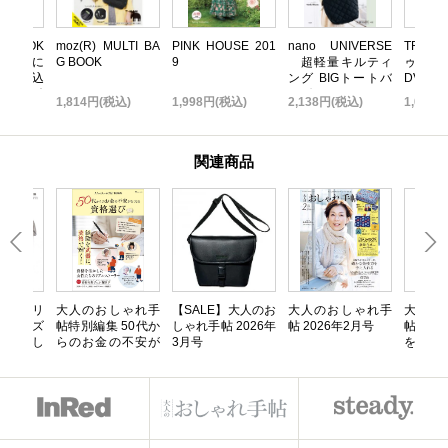
いBOOK
moz(R) MULTI BA
PINK HOUSE 201
nano UNIVERSE
TRF 
 無限に
G BOOK
9
超軽量キルティ
ゥ・ダ
だれ込
ング BIGトートバ
DVD B
い金運引
ッグBOOK
TOP ED
込)
1,814円(税込)
1,998円(税込)
2,138円(税込)
1,058
K
関連商品
】上・フリ
大人のおしゃれ手
【SALE】大人のお
大人のおしゃれ手
大人の
Ｌサイズ
帖特別編集 50代か
しゃれ手帖 2026年
帖 2026年2月号
帖特別
人のおし
らのお金の不安が
3月号
を愉し
修 上品
なくなる資格選び
ンター
しゃれ着
テム
型カバー
労回復ウ
erypro
アム [一