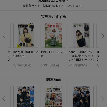
定期購読はこちら
※外部サイト（fujisan.co.jp）へリンクします。
宝島社おすすめ
いBOOK
moz(R) MULTI BA
PINK HOUSE 201
nano UNIVERSE
TRF 
 無限に
G BOOK
9
超軽量キルティ
ゥ・ダ
だれ込
ング BIGトートバ
DVD B
い金運引
ッグBOOK
TOP ED
込)
1,814円(税込)
1,998円(税込)
2,138円(税込)
1,058
K
関連商品