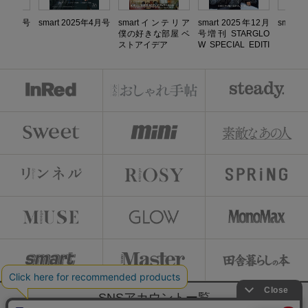
25年7月号
smart 2025年4月号
smartインテリア
smart 2025年12月
smart
僕の好きな部屋 ベ
号増刊 STARGLO
ストアイデア
W SPECIAL EDITI
ON
SNSアカウントー覧