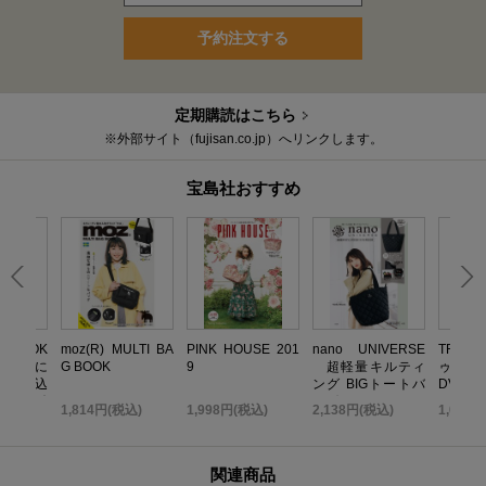
予約注文する
定期購読はこちら
※外部サイト（fujisan.co.jp）へリンクします。
宝島社おすすめ
いBOOK
moz(R) MULTI BA
PINK HOUSE 201
nano UNIVERSE
TRF 
 無限に
G BOOK
9
超軽量キルティ
ゥ・ダ
だれ込
ング BIGトートバ
DVD B
い金運引
ッグBOOK
TOP ED
込)
1,814円(税込)
1,998円(税込)
2,138円(税込)
1,058
K
関連商品