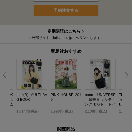
予約注文する
定期購読はこちら
※外部サイト（fujisan.co.jp）へリンクします。
宝島社おすすめ
いBOOK
moz(R) MULTI BA
PINK HOUSE 201
nano UNIVERSE
TRF 
 無限に
G BOOK
9
超軽量キルティ
ゥ・ダ
だれ込
ング BIGトートバ
DVD B
い金運引
ッグBOOK
TOP ED
込)
1,814円(税込)
1,998円(税込)
2,138円(税込)
1,058
K
関連商品