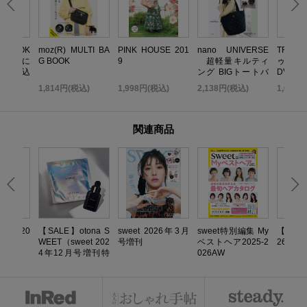
いBOOK
moz(R) MULTI BA
PINK HOUSE 201
nano UNIVERSE
TRF 
 無限に
G BOOK
9
超軽量キルティ
ゥ・ダ
だれ込
ング BIGトートバ
DVD B
い金運引
ッグBOOK
TOP ED
込)
1,814円(税込)
1,998円(税込)
2,138円(税込)
1,058
K
関連商品
eet 20
【SALE】otona S
sweet 2026年3月
sweet特別編集 My
【SALE
号増刊
WEET（sweet 202
号増刊
ベストヘア2025-2
26年1
4年12月号増刊特
026AW
別号 ）