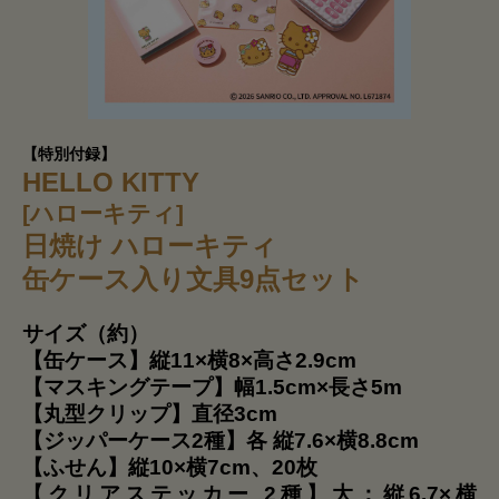
【特別付録】
HELLO KITTY
[ハローキティ]
日焼け ハローキティ
缶ケース入り文具9点セット
サイズ（約）
【缶ケース】縦11×横8×高さ2.9cm
【マスキングテープ】幅1.5cm×長さ5m
【丸型クリップ】直径3cm
【ジッパーケース2種】各 縦7.6×横8.8cm
【ふせん】縦10×横7cm、20枚
【クリアステッカー 2種】大：縦6.7×横