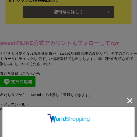
新作リップのsweet限定カラー
増刊号を詳しく
sweetのLINE公式アカウントもフォローしてね♥
とびきり可愛くなれる最新情報や、sweetの撮影現場の裏側など、全てのスウィー
トガールにチェックしてほしい情報満載でお届けします。週に2回の配信なので、
楽しみにしていてくださいね！
友だち登録はこちらから
友だちタブから、｢sweet」で検索して登録もできます。
＜アカウントID＞
@oa-sweet