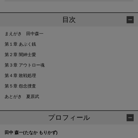
目次
まえがき 田中森一
第１章 あぶく銭
第２章 闇紳士愛
第３章 アウトロー魂
第４章 敗戦処理
第５章 怨念捜査
あとがき 夏原武
プロフィール
田中 森一(たなか もりかず)