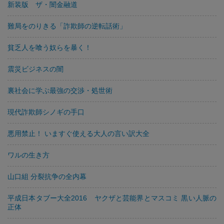
新装版 ザ・闇金融道
難局をのりきる「詐欺師の逆転話術」
貧乏人を喰う奴らを暴く！
震災ビジネスの闇
裏社会に学ぶ最強の交渉・処世術
現代詐欺師シノギの手口
悪用禁止！ いますぐ使える大人の言い訳大全
ワルの生き方
山口組 分裂抗争の全内幕
平成日本タブー大全2016 ヤクザと芸能界とマスコミ 黒い人脈の
正体