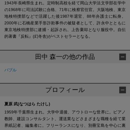
1943年長崎県生まれ。定時制高校を経て岡山大学法文学部在学中
の1968年に司法試験に合格、71年に検察官任官。大阪地検、東京
地検特捜部などで活躍した後1987年退官、88年弁護士に転身。
2000年に石橋産業手形詐欺事件の被疑者として、許永中とともに
東京地検特捜部に逮捕・起訴され、上告棄却となり服役中。自伝
的著書『反転』(幻冬舎)がベストセラーとなる。
田中 森一の他の作品
バブル
プロフィール
夏原 武(なつはら たけし)
1959年千葉県生まれ。大学中退後、アウトローな世界に。ピアノ
教師、建設コンサルタント、運送業などさまざまな職種を経て業
界紙記者、編集者に。フリーランスになり、別冊宝島を中心に裏