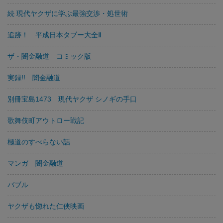
続 現代ヤクザに学ぶ最強交渉・処世術
追跡！ 平成日本タブー大全Ⅱ
ザ・闇金融道 コミック版
実録!! 闇金融道
別冊宝島1473 現代ヤクザ シノギの手口
歌舞伎町アウトロー戦記
極道のすべらない話
マンガ 闇金融道
バブル
ヤクザも惚れた仁侠映画