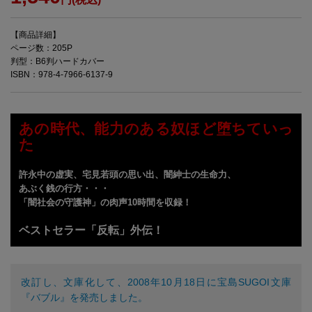
【商品詳細】
ページ数：205P
判型：B6判ハードカバー
ISBN：978-4-7966-6137-9
あの時代、能力のある奴ほど堕ちていっ
た
許永中の虚実、宅見若頭の思い出、闇紳士の生命力、
あぶく銭の行方・・・
「闇社会の守護神」の肉声10時間を収録！
ベストセラー「反転」外伝！
改訂し、文庫化して、2008年10月18日に宝島SUGOI文庫
『バブル』を発売しました。