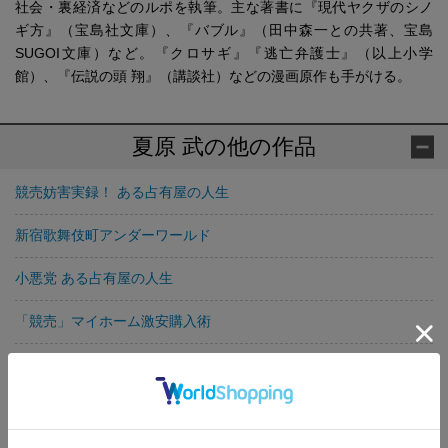
社会・裏経済などのルポを執筆。主な著書に『現代ヤクザのシノ
ギ方』（宝島社文庫）、『バブル』（田中森一との共著、宝島
SUGOI文庫）など。『クロサギ』『逃亡弁護士』（以上小学
館）、『伝説の頭 翔』（講談社）などの漫画原作も手がける。
夏原 武の他の作品
競売妨害実録！ ある占有屋の人生
新宿歌舞伎町アンダーワールド
小悪党 ある占有屋の人生
「競売」マイホーム激安購入術
ザ・歌舞伎町
盗まれるクルマ 自動車窃盗団の手口