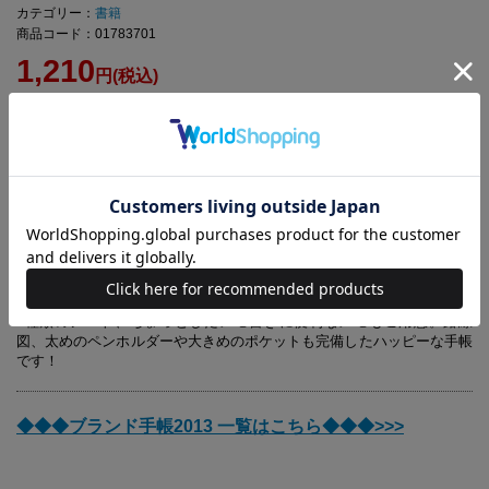
カテゴリー：
書籍
商品コード：01783701
1,210
円(税込)
【商品詳細】
判型：B6判
ISBN：978-4-7966-7837-7
TSUMORI CHISATO手帳の2013年版が登場！B6サイズで、使いやすい
見開きマンスリータイプ。2012年9月から2014年3月までのマンスリー
には、かわいらしいネコのモチーフが満載です。 他には、便利な年間
カレンダーやイヤースケジュール、ボーダーや星柄などでデザインした
3種類のノート、ちょっとしたメモ書きに便利なメモもご用意。路線
図、太めのペンホルダーや大きめのポケットも完備したハッピーな手帳
です！
◆◆◆ブランド手帳2013 一覧はこちら◆◆◆>>>