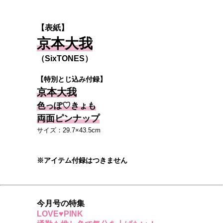
【表紙】
京本大我
（SixTONES）
【特別とじ込み付録】
京本大我
色っぽ♡きょも
両面ピンナップ
サイズ：29.7×43.5cm
※アイテム付録はつきません
今月号の特集
LOVE♥PINK