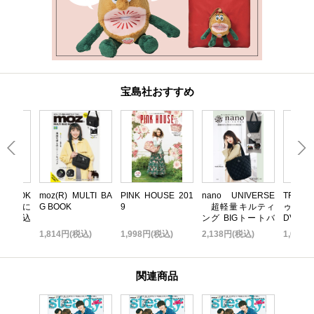
宝島社おすすめ
いBOOK
moz(R) MULTI BA
PINK HOUSE 201
nano UNIVERSE
TRF 
 無限に
G BOOK
9
超軽量キルティ
ゥ・ダ
だれ込
ング BIGトートバ
DVD B
い金運引
ッグBOOK
TOP ED
込)
1,814円(税込)
1,998円(税込)
2,138円(税込)
1,058
K
関連商品