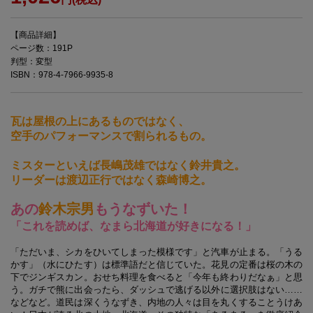
【商品詳細】
ページ数：191P
判型：変型
ISBN：978-4-7966-9935-8
瓦は屋根の上にあるものではなく、
空手のパフォーマンスで割られるもの。
ミスターといえば長嶋茂雄ではなく鈴井貴之。
リーダーは渡辺正行ではなく森崎博之。
あの
鈴木宗男
もうなずいた！
「これを読めば、なまら北海道が好きになる！」
「ただいま、シカをひいてしまった模様です」と汽車が止まる。「うる
かす」（水にひたす）は標準語だと信じていた。花見の定番は桜の木の
下でジンギスカン。おせち料理を食べると「今年も終わりだなぁ」と思
う。ガチで熊に出会ったら、ダッシュで逃げる以外に選択肢はない……
などなど。道民は深くうなずき、内地の人々は目を丸くすることうけあ