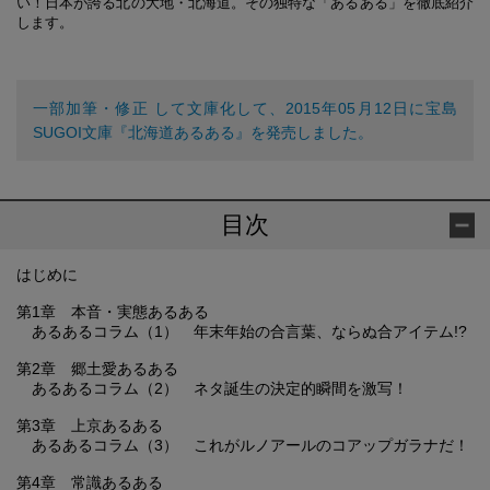
い！日本が誇る北の大地・北海道。その独特な「あるある」を徹底紹介
します。
一部加筆・修正 して文庫化して、2015年05月12日に宝島
SUGOI文庫『北海道あるある』を発売しました。
目次
はじめに
第1章 本音・実態あるある
あるあるコラム（1） 年末年始の合言葉、ならぬ合アイテム!?
第2章 郷土愛あるある
あるあるコラム（2） ネタ誕生の決定的瞬間を激写！
第3章 上京あるある
あるあるコラム（3） これがルノアールのコアップガラナだ！
第4章 常識あるある