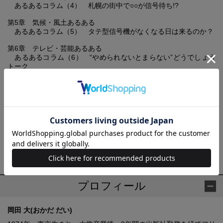
あるあるコラム（4） 札幌の街中で○○が信号待ち!?
第5章 気候・風土あるある
あるあるコラム（5） タテ型信号機がなくなる日は来るのか？
第6章 テレビ・芸能あるある
あるあるコラム（6） “やめられないとまらない”どうでしょう
トーク
第7章 グルメ・名物・名産あるある
おわりに
※本書内に記載されている数字（店舗数や価格等）や記録などの各
種データは、とくに断りがない限り2012年6月末日時点のものを使
用しております。
プロフィール
岡田 大(おかだ だい)