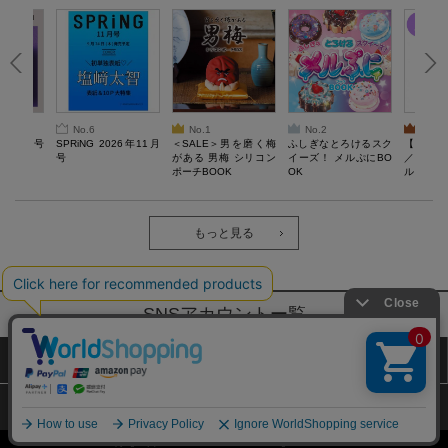
No.6
No.1
No.2
No.3
26年10月号
SPRiNG 2026年11月
＜SALE＞男を磨く梅
ふしぎなとろけるスク
【SAL
号
がある 男梅 シリコン
イーズ！ メルぷにBO
／Lサ
ポーチBOOK
OK
ル）【一
Recover
労回復ウ
ーネック
ツ
もっと見る
SNSアカウントー覧
サイトマップ
公式通販ご利用ガイド
プライバシーポリシー
特定商取引法に基づく表記
Copyright (c) TAKARAJIMASHA,Inc. All Rights Reserved.