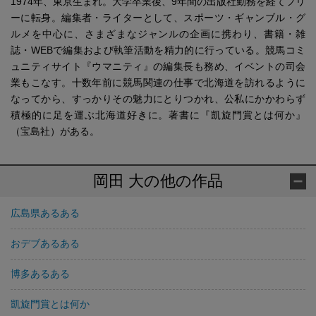
1974年、東京生まれ。大学卒業後、9年間の出版社勤務を経てフリ
ーに転身。編集者・ライターとして、スポーツ・ギャンブル・グ
ルメを中心に、さまざまなジャンルの企画に携わり、書籍・雑
誌・WEBで編集および執筆活動を精力的に行っている。競馬コミ
ュニティサイト『ウマニティ』の編集長も務め、イベントの司会
業もこなす。十数年前に競馬関連の仕事で北海道を訪れるように
なってから、すっかりその魅力にとりつかれ、公私にかかわらず
積極的に足を運ぶ北海道好きに。著書に『凱旋門賞とは何か』
（宝島社）がある。
岡田 大の他の作品
広島県あるある
おデブあるある
博多あるある
凱旋門賞とは何か