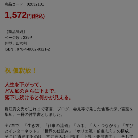
商品コード：02032101
1,572
円(税込)
【商品詳細】
ページ数：239P
判型：四六判
ISBN：978-4-8002-0321-2
祝 仮釈放！
人生を下がって、
どん底のさらに下まで、
落下し続けると何かが見える。
堀江貴文氏がこれまで著書、ブログ、会見等で発した含蓄の深い言葉を
集め、一冊の哲学書としました。
全7章で、「生き方」「仕事の流儀」「カネ」「人・つながり」「学び
とインターネット」「世界の仕組み」「ホリエ流・前進志向」の構成。
そこに通底するのは、常に高みを目指す「上昇・発展志向」、そして