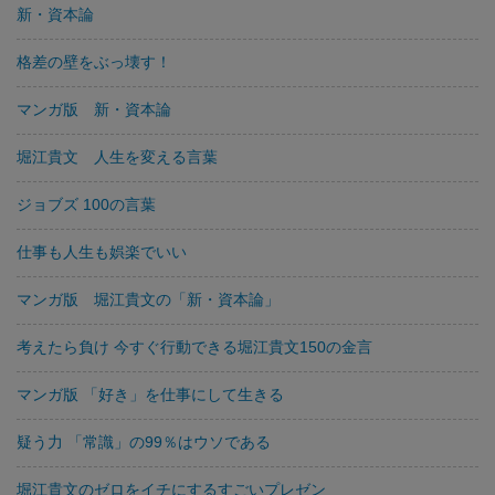
新・資本論
格差の壁をぶっ壊す！
マンガ版 新・資本論
堀江貴文 人生を変える言葉
ジョブズ 100の言葉
仕事も人生も娯楽でいい
マンガ版 堀江貴文の「新・資本論」
考えたら負け 今すぐ行動できる堀江貴文150の金言
マンガ版 「好き」を仕事にして生きる
疑う力 「常識」の99％はウソである
堀江貴文のゼロをイチにするすごいプレゼン