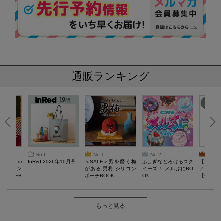
通販ランキング
No.6
No.1
No.2
No.3
erta di
InRed 2026年10月号
＜SALE＞男を磨く梅
ふしぎなとろけるスク
【SAL
 キルティン
がある 男梅 シリコン
イーズ！ メルぷにBO
／Lサイ
ーポーチB
ポーチBOOK
OK
【一般医療
verypro
ウェア 
ク・ロン
もっと見る