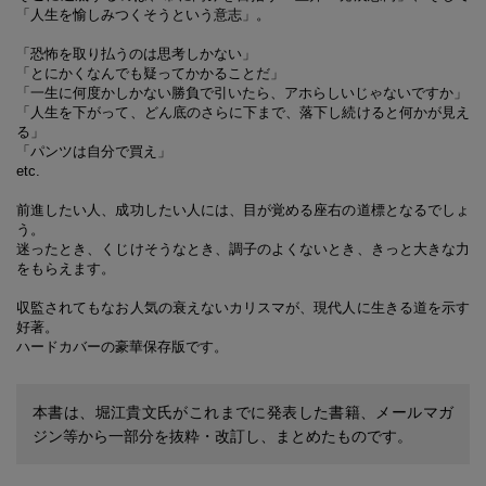
「人生を愉しみつくそうという意志」。
「恐怖を取り払うのは思考しかない」
「とにかくなんでも疑ってかかることだ」
「一生に何度かしかない勝負で引いたら、アホらしいじゃないですか」
「人生を下がって、どん底のさらに下まで、落下し続けると何かが見え
る」
「パンツは自分で買え」
etc.
前進したい人、成功したい人には、目が覚める座右の道標となるでしょ
う。
迷ったとき、くじけそうなとき、調子のよくないとき、きっと大きな力
をもらえます。
収監されてもなお人気の衰えないカリスマが、現代人に生きる道を示す
好著。
ハードカバーの豪華保存版です。
本書は、堀江貴文氏がこれまでに発表した書籍、メールマガ
ジン等から一部分を抜粋・改訂し、まとめたものです。