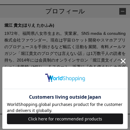
プロフィール
堀江 貴文(ほりえ たかふみ)
1972年、福岡県八女市生まれ。実業家。SNS media & consulting
株式会社ファウンダー。現在は宇宙ロケット開発やスマホアプリ
のプロデュースを手掛けるなど幅広く活動を展開。有料メールマ
ガジン「堀江貴文のブログでは言えない話」は1万数千人の読者を
持ち、2014年には会員制のオンラインサロン「堀江貴文イノベー
ション大学校（HIU）」をスタート。近著に『金を使うならカラダ
に使え。老化のリスクを圧倒的に下げる知識・習慣・考え方』
（幻冬舎）、『2035 10年後のニッポン ホリエモンの未来予測大
全』（徳間書店）、『マンガ 頭がいいとは「疑う」ことである』
（宝島社）など。
堀江 貴文の他の作品