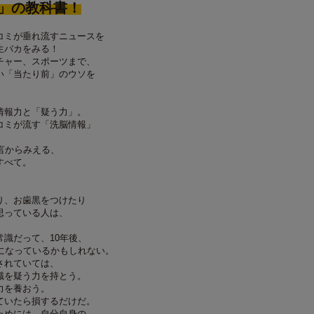
」の教科書！
コミが垂れ流すニュースを
生バカをみる！
チャー、スポーツまで、
い「当たり前」のウソを
情報力と「疑う力」。
コミが流す「洗脳情報」
言からみえる、
すべて。
り、お歯黒をつけたり
思っている人は、
識だって、10年後、
識になっているかもしれない。
されていては、
識を疑う力を持とう。
力を養おう。
ていたら損するだけだ。
ためには、自分自身の