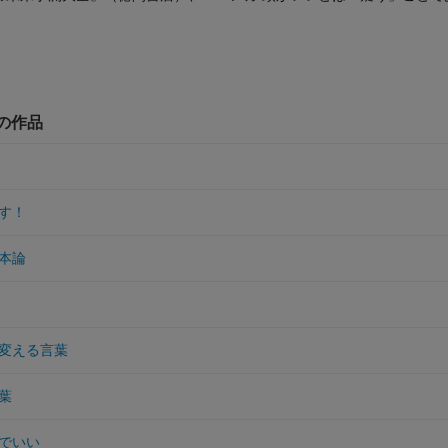
他の作品
す！
本論
変える言葉
言葉
でいい