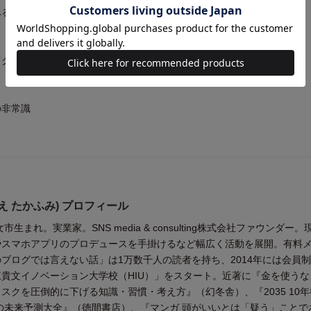
みる
てクソくらえ！
の非常識
え たかふみ) プロフィール
市生まれ。実業家。SNS media & consulting株式会社ファウンダー。
やスマホアプリのプロデュースを手掛けるなど幅広く活動を展開。有料
ブログでは言えない話」は1万数千人の読者を持ち、2014年には会員
貴文イノベーション大学校（HIU）」をスタート。近著に『金を使うな
スクを圧倒的に下げる知識・習慣・考え方』（幻冬舎）、『2035 10
の未来予測大全』（徳間書店）、『マンガ 頭がいいとは「疑う」ことで