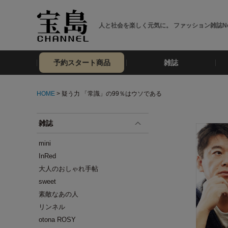
人と社会を楽しく元気に。 ファッション雑誌No
予約スタート商品
雑誌
HOME
> 疑う力 「常識」の99％はウソである
雑誌
mini
InRed
大人のおしゃれ手帖
sweet
素敵なあの人
リンネル
otona ROSY