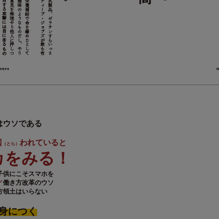
はウソである
囚
われていると
（とら）
カをみる！
子供にこそスマホを
／
働き方改革のウソ
方領土はいらない
身につく