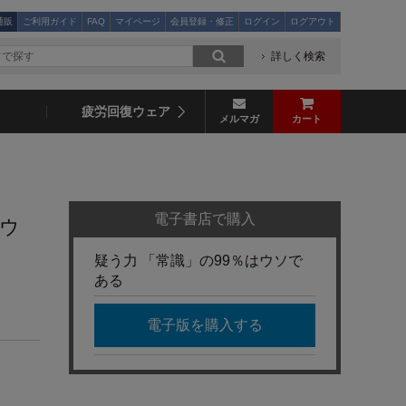
通販
ご利用ガイド
FAQ
マイページ
会員登録・修正
ログイン
ログアウト
詳しく検索
疲労回復ウェア
メルマガ
カート
電子書店で購入
はウ
疑う力 「常識」の99％はウソで
ある
電子版を購入する