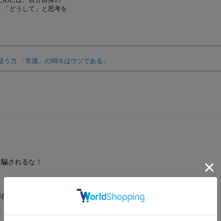
」「どうして」と思考を
。
「疑う力 「常識」の99％はウソである」
に騙されるな！
都合な真実」