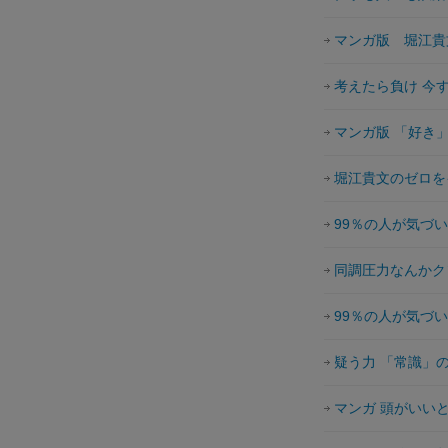
マンガ版 堀江貴
考えたら負け 今
マンガ版 「好き
堀江貴文のゼロを
99％の人が気づ
同調圧力なんかク
99％の人が気づ
疑う力 「常識」
マンガ 頭がいい