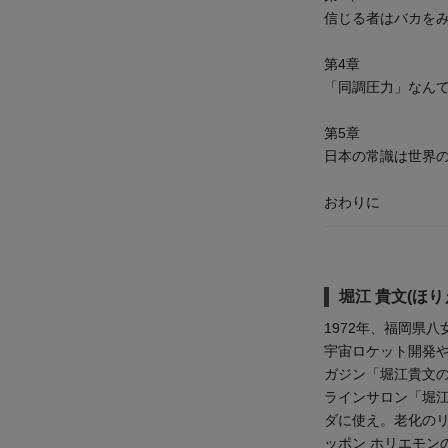
信じる者はバカを
第4章
「同調圧力」なん
第5章
日本の常識は世界
おわりに
堀江 貴文(ほり
1972年、福岡県八女
宇宙ロケット開発
ガジン「堀江貴文の
ラインサロン「堀江
ダに使え。老化のリ
ッポン ホリエモン