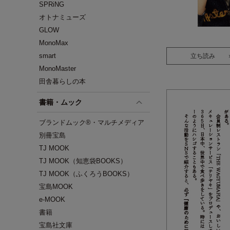
SPRiNG
オトナミューズ
GLOW
MonoMax
smart
立ち読み
MonoMaster
田舎暮らしの本
書籍・ムック
ブランドムック®・マルチメディア
別冊宝島
TJ MOOK
TJ MOOK（知恵袋BOOKS）
TJ MOOK（ふくろうBOOKS）
宝島MOOK
e-MOOK
書籍
宝島社文庫