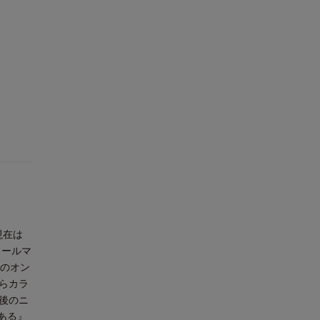
現在は
メールマ
制のオン
らカラ
年後のニ
ある』