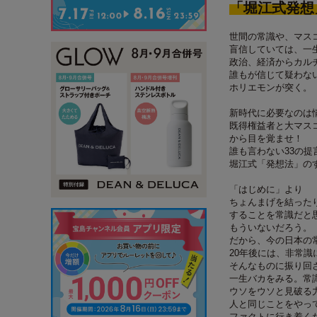
「堀江式発想
世間の常識や、マス
盲信していては、一
政治、経済からカル
誰もが信じて疑わな
ホリエモンが突く。
新時代に必要なのは
既得権益者と大マス
から目を覚ませ！
誰も言わない33の提
堀江式「発想法」の
「はじめに」より
ちょんまげを結った
することを常識だと
もういないだろう。
だから、今の日本の常
20年後には、非常
そんなものに振り回
一生バカをみる。常
ウソをウソと見破る
人と同じことをやっ
ファクトに行き着く