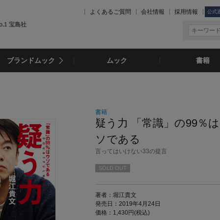
よくあるご質問
会社情報
採用情報
公式
.1 宝島社
ブランドムック
ムック
書籍
書籍
疑う力 「常識」の99％
ソである
言ってはいけない33の提言
SOLD OUT
著者：堀江貴文
発売日：2019年4月24日
価格：1,430円(税込)