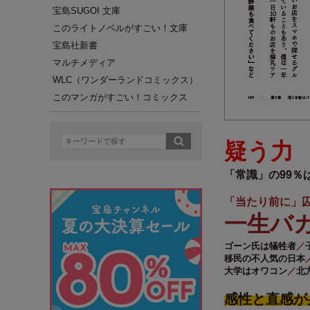
宝島SUGOI 文庫
このライトノベルがすごい！文庫
宝島社新書
マルチメディア
WLC（ワンダーランドコミックス）
このマンガがすごい！コミックス
疑う力
「常識」の99％
「当たり前に」
一生バ
ゴーン氏は犠牲者
／
移民の不人気の日本
大学はオワコン
／
北
感性と直感が