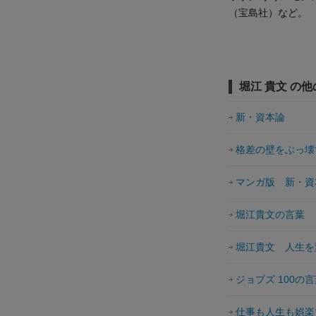
（宝島社）など。
堀江 貴文 の
新・資本論
格差の壁をぶっ壊
マンガ版 新・資
堀江貴文の言葉
堀江貴文 人生を
ジョブズ 100の
仕事も人生も娯楽