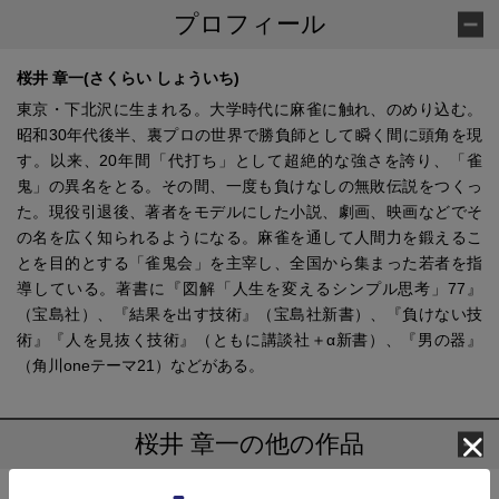
プロフィール
桜井 章一(さくらい しょういち)
東京・下北沢に生まれる。大学時代に麻雀に触れ、のめり込む。
昭和30年代後半、裏プロの世界で勝負師として瞬く間に頭角を現
す。以来、20年間「代打ち」として超絶的な強さを誇り、「雀
鬼」の異名をとる。その間、一度も負けなしの無敗伝説をつくっ
た。現役引退後、著者をモデルにした小説、劇画、映画などでそ
の名を広く知られるようになる。麻雀を通して人間力を鍛えるこ
とを目的とする「雀鬼会」を主宰し、全国から集まった若者を指
導している。著書に『図解「人生を変えるシンプル思考」77』
（宝島社）、『結果を出す技術』（宝島社新書）、『負けない技
術』『人を見抜く技術』（ともに講談社＋α新書）、『男の器』
（角川oneテーマ21）などがある。
桜井 章一の他の作品
人生を変える美しい勝ち方