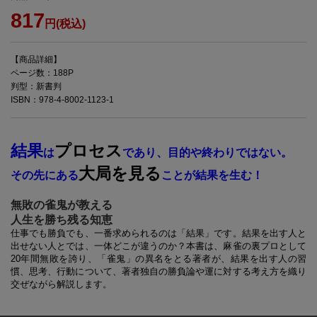
817
円(税込)
【商品詳細】
ページ数：188P
判型：新書判
ISBN：978-4-8002-1123-1
結果
プロセス
は
であり、目的や終わりではない。
大局を見る
その先にある
ことが結果を生む！
無敗の雀鬼が教える
人生を勝ち残る知恵
仕事でも勝負でも、一番求められるのは「結果」です。結果を出す人と
出せない人とでは、一体どこが違うのか？本書は、麻雀の裏プロとして
20年間無敗を誇り、「雀鬼」の異名をとる著者が、結果を出す人の習
慣、思考、行動について、著者独自の勝負論や運に対する考え方を織り
交ぜながら解説します。