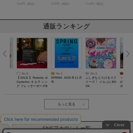
713円（税込）
713円（税込）
713円（税込）
通販ランキング
No.6
No.1
No.2
No.3
6年9月号
【SALE】Roberta di
SPRiNG 2026年11月
ふしぎなとろけるスク
＜SAL
Camerino キルティン
号
イーズ！ メルぷにBO
がある 
グ ドレッサーポーチB
OK
ポーチBO
OOK
もっと見る
SNSアカウントー覧