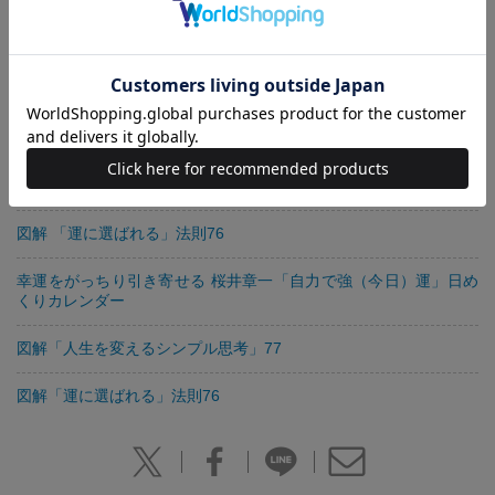
勝負の格言
運とツキに好かれる人になる
修羅場が人を磨く
図解でわかる！ 「ツキをもってる」人になる方法
図解 「運に選ばれる」法則76
幸運をがっちり引き寄せる 桜井章一「自力で強（今日）運」日め
くりカレンダー
図解「人生を変えるシンプル思考」77
図解「運に選ばれる」法則76