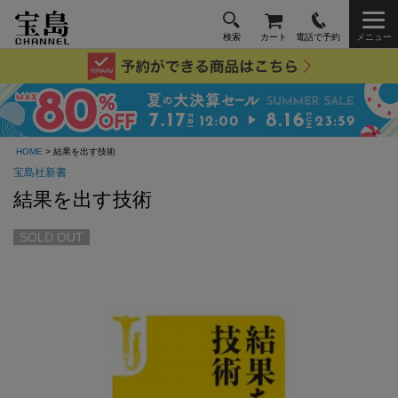
検索
カート
電話で予約
メニュー
HOME
> 結果を出す技術
宝島社新書
結果を出す技術
SOLD OUT