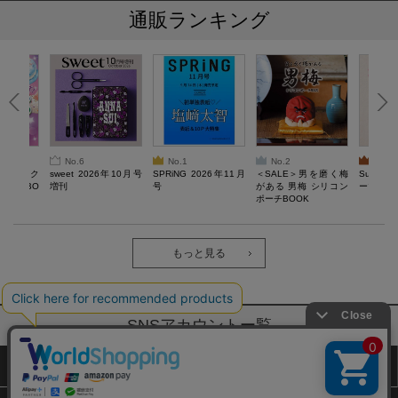
通販ランキング
No.6
No.1
No.2
No.3
ろけるスク
sweet 2026年10月号
SPRiNG 2026年11月
＜SALE＞男を磨く梅
Sumikko
ルぷにBO
増刊
号
がある 男梅 シリコン
ーツチャ
ポーチBOOK
もっと見る
SNSアカウントー覧
サイトマップ
公式通販ご利用ガイド