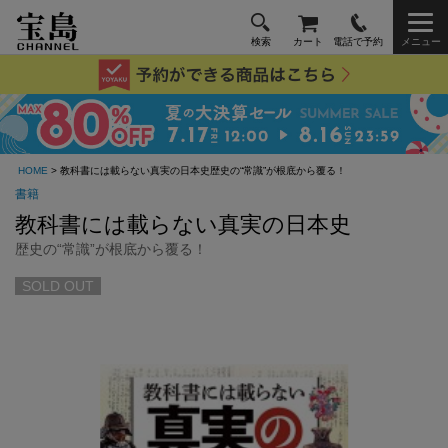
検索
カート
電話で予約
メニュー
HOME
> 教科書には載らない真実の日本史歴史の“常識”が根底から覆る！
書籍
教科書には載らない真実の日本史
歴史の“常識”が根底から覆る！
SOLD OUT