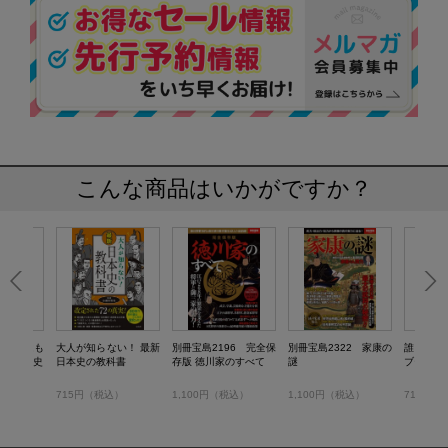
こんな商品はいかがですか？
史知識はも
大人が知らない！ 最新
別冊宝島2196 完全保
別冊宝島2322 家康の
誰も書か
わる日本史
日本史の教科書
存版 徳川家のすべて
謎
ブーの日
）
715円（税込）
1,100円（税込）
1,100円（税込）
715円（