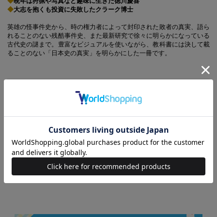
◆
晩年は狩猟や写真など趣味に生きた徳川慶喜
◆
大志を抱くも投資に失敗したクラーク博士
英雄の怪事件史から、時の権力者によって封印された敗者の真実、語ら
れることのない残酷事件史、また最新研究で徐々に明らかになっている
古代史の謎まで。豊富なビジュアルを使いながら、教科書には決して載
ることのない「日本史の真実」を明らかにした一冊です。
※本書は小社から刊行した『完全保存版 徳川家のすべて』
（2014年7月）、『家康の謎』（2015年4月）、『誰も書かな
かった「タブーの日本史」大全』（2015年5月）、『誰も書
かなかった「タブーの戦国史」大全』（2015年8月）を再編
集し、新規原稿を加えたものです。