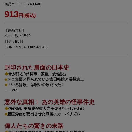
商品コード：02480401
913
円(税込)
【商品詳細】
ページ数：159P
判型：B5判
ISBN：978-4-8002-4804-6
封印された裏面の日本史
◆
骨が語る9代将軍・家重「女性説」
◆
テロ集団と見られていた吉田松陰と長州志士
◆
「いろは歌」は呪いの歌だった！
……etc.
意外な真相！ あの英雄の怪事件史
◆
信心深い平清盛が東大寺を焼き討ちしたわけ
◆
豊臣秀吉が現出させた戦国のカニバリズム
偉人たちの驚きの末路