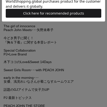
教えてPJ！ 下着に関するエトセトラ
In the mood for love
Peach John Meets･･･竹下玲奈
The girl of innocence
Peach John Meets･･･矢野未希子
今どき男子に聞く！
『胸＆下着』に関する本音レポート
Special Collaboration
PJ×Love Brand
木下ココのLove&Sweet 14Days
Sweet Girls Room･･･with PEACH JOHN
early in the morning･･･
女優、浅見れいなさんが着こなすルームウエア
話題のGJアイテムで女子力UP
PJ 最新トピックス
PEACH JOHN THE STORE