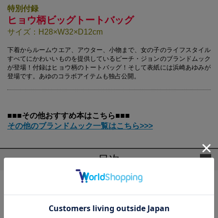
特別付録
ヒョウ柄ビッグトートバッグ
サイズ：H28×W32×D12cm
下着からルームウエア、アウター、小物まで、女の子のライフスタイル
すべてにかわいいものを提供しているピーチ・ジョンのブランドムック
が登場！付録はヒョウ柄のトートバッグ！そして表紙には浜崎あゆみが
登場です。あゆのコラボアイテムも独占公開。
■■■その他おすすめ本はこちら■■■
その他のブランドムック一覧はこちら>>>
目次
ayumi hamasaki Loves Peach John
浜崎あゆみ×ピーチ・ジョンの激かわコラボアイテム完成！
IT’S A SHOW TIME!!
ピーチ・ジョンのエキサイティングなランジェリーワールド！