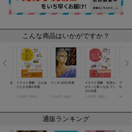
こんな商品はいかがですか？
聖者の人生
イラスト図解 心があ
ブッダ 100の言葉
イラスト図解 気持ち
ブッダが
たたまる禅の言葉
がスッと軽くなる ブッ
やさしさ
ダの言葉
税込）
1,100円（税込）
1,100円（税込）
1,100円（税込）
503円（
通販ランキング