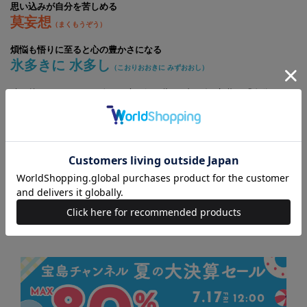
思い込みが自分を苦しめる
莫妄想
（まくもうぞう）
煩悩も悟りに至ると心の豊かさになる
氷多きに 水多し
（こおりおおきに みずおおし）
時を越え、いまもなお人々の心に深く響くブッダの言葉。「自分がした
ことは、良いことも悪いことも自分に返ってくる／因果応報」、「この
世は辛いことがあるのが当たり前。いちいちくよくよしない／一切苦
行」など、ストレス社会の中で、癒しを求める人の心を軽くしてくれる
知恵が満載です。自分を客観的に観察し、心を整えるきっかけを与えて
くれる一冊です。