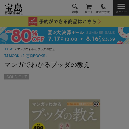
検索
カート
電話で予約
メニュー
HOME
> マンガでわかるブッダの教え
TJ MOOK（知恵袋BOOKS）
マンガでわかるブッダの教え
SOLD OUT