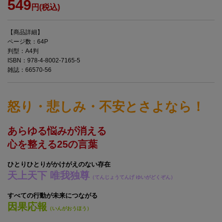
549
円(税込)
【商品詳細】
ページ数：64P
判型：A4判
ISBN：978-4-8002-7165-5
雑誌：66570-56
怒り・悲しみ・不安とさよなら！
あらゆる悩みが消える
心を整える25の言葉
ひとりひとりがかけがえのない存在
天上天下 唯我独尊
（てんじょうてんげ ゆいがどくぞん）
すべての行動が未来につながる
因果応報
（いんがおうほう）