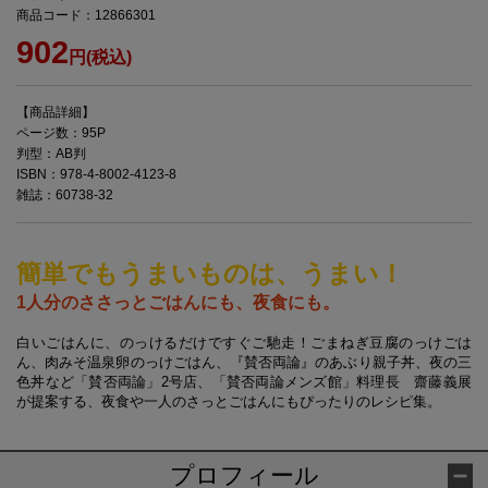
商品コード：12866301
902
円(税込)
【商品詳細】
ページ数：95P
判型：AB判
ISBN：978-4-8002-4123-8
雑誌：60738-32
簡単でもうまいものは、うまい！
1人分のささっとごはんにも、夜食にも。
白いごはんに、のっけるだけですぐご馳走！ごまねぎ豆腐のっけごは
ん、肉みそ温泉卵のっけごはん、『賛否両論』のあぶり親子丼、夜の三
色丼など「賛否両論」2号店、「賛否両論メンズ館」料理長 齋藤義展
が提案する、夜食や一人のさっとごはんにもぴったりのレシピ集。
プロフィール