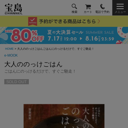
検索
カート
電話で予約
メニュー
HOME
> 大人ののっけごはんごはんにのっけるだけで、すぐご馳走！
e-MOOK
大人ののっけごはん
ごはんにのっけるだけで、すぐご馳走！
SOLD OUT