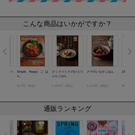
こんな商品はいかがですか？
の男子ゴハ
Simple Happy ごは
クックパッドのひとり
クマのいなかごはん
10分食
ん。
ぶんごはん
税込）
817円（税込）
1,100円（税込）
1,210円（税込）
607円（
通販ランキング