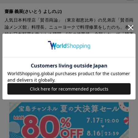
齋藤 義展(さいとう よしのぶ)
人気日本料理店「賛否両論」（東京都恵比寿）の兄弟店「賛否両
論メンズ館」料理長。ニューヨークで料理修業をしたのち、本格
的な日本料理を学ぶため帰国。6年の修業後、念願かなって「賛否
両論」笠原将弘店主のもとで4年修業し、得意の蕎麦で「賛否両論
メンズ館」料理長に抜擢。酒呑みの心をくすぐる和食、ニューヨ
ークテイストの一品なども楽しめる。