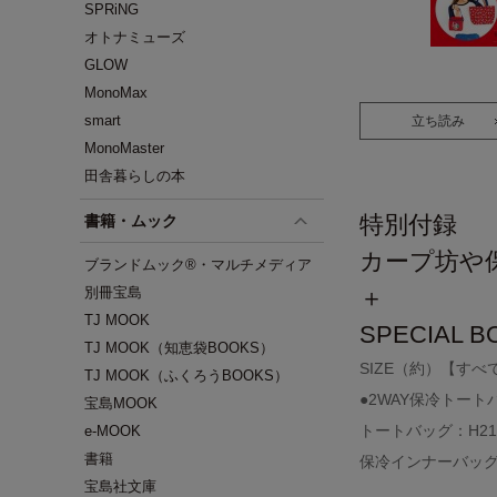
SPRiNG
オトナミューズ
GLOW
MonoMax
smart
立ち読み
MonoMaster
田舎暮らしの本
特別付録
書籍・ムック
カープ坊や
ブランドムック®・マルチメディア
別冊宝島
＋
TJ MOOK
SPECIAL B
TJ MOOK（知恵袋BOOKS）
SIZE（約）【すべ
TJ MOOK（ふくろうBOOKS）
●2WAY保冷トート
宝島MOOK
トートバッグ：H21×
e-MOOK
書籍
保冷インナーバッグ：H
宝島社文庫