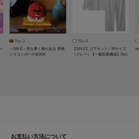
No.3
No.4
メ
＜SALE＞男を磨く梅がある 男梅
【SALE】上下セット／Mサイズ
s
シリコンポーチBOOK
（グレー）【一般医療機器】Rec
overypro Lab. 疲労回復ウェア 長
袖クルーネック・ロングパンツ
お支払い方法について