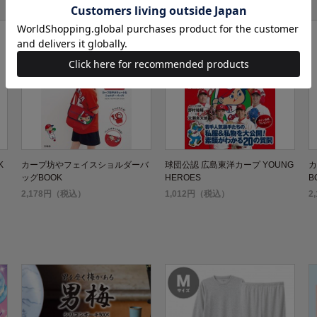
K
カープ坊やフェイスショルダーバ
球団公認 広島東洋カープ YOUNG
カ
ッグBOOK
HEROES
B
2,178円（税込）
1,012円（税込）
2