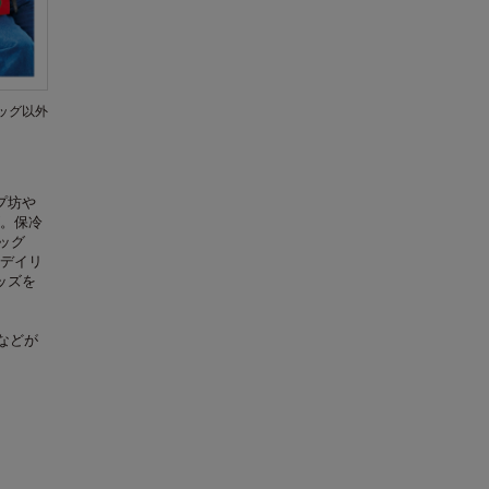
ッグ以外
プ坊や
。保冷
ッグ
デイリ
ッズを
などが