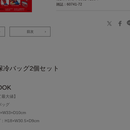
雑誌：60741-72
目次
保冷バッグ2個セット
OOK
て最大値】
バッグ
W33×D10cm
18×W30.5×D9cm