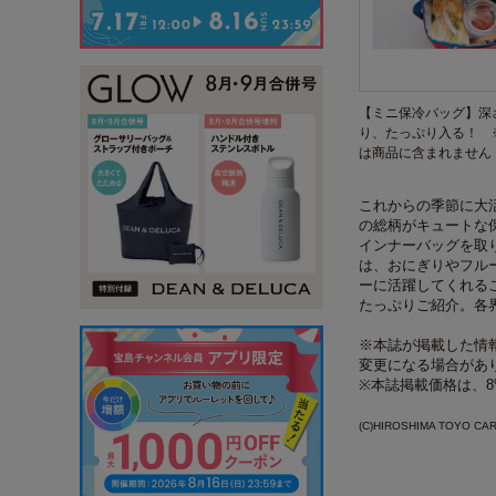
【ミニ保冷バッグ】深
り、たっぷり入る！ 
は商品に含まれません
これからの季節に大
の総柄がキュートな
インナーバッグを取
は、おにぎりやフル
ーに活躍してくれる
たっぷりご紹介。各
※本誌が掲載した情報
変更になる場合があ
※本誌掲載価格は、
(C)HIROSHIMA TOYO CA