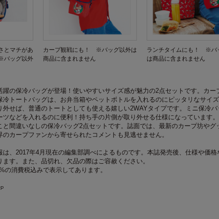
さとマチがあ
カープ観戦にも！ ※バッグ以外は
ランチタイムにも！ ※バ
※バッグ以外
商品に含まれません
は商品に含まれません
活躍の保冷バッグが登場！使いやすいサイズ感が魅力の2点セットです。カー
保冷トートバッグは、お弁当箱やペットボトルを入れるのにピッタリなサイズ
り外せば、普通のトートとしても使える嬉しい2WAYタイプです。ミニ保冷バ
ーツなどを入れるのに便利！持ち手の片側が取り外せる仕様になっています。
こと間違いなしの保冷バッグ2点セットです。誌面では、最新のカープ坊やグ
界のカープファンから寄せられたコメントも見逃せません。
は、2017年4月現在の編集部調べによるものです。本誌発売後、仕様や価格
ります。また、品切れ、欠品の際はご容赦ください。
8%の消費税込みで表示してあります。
RP