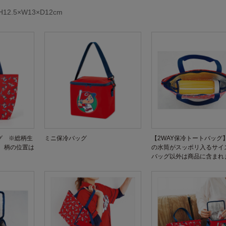
.5×W13×D12cm
グ ※総柄生
ミニ保冷バッグ
【2WAY保冷トートバッグ】
、柄の位置は
の水筒がスッポリ入るサイ
バッグ以外は商品に含まれ