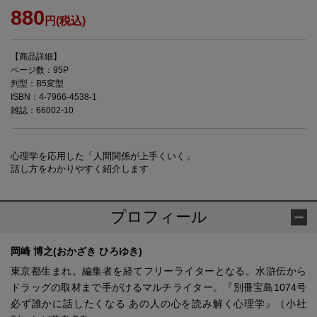
880
円(税込)
【商品詳細】
ページ数：95P
判型：B5変型
ISBN：4-7966-4538-1
雑誌：66002-10
心理学を応用した「人間関係が上手くいく」
話し方をわかりやすく紹介します
プロフィール
岡崎 博之(おかざき ひろゆき)
東京都生まれ。編集者を経てフリーライターとなる。水滸伝から
ドラッグの取材まで手がけるマルチライター。『別冊宝島1074号
必ず誰かに話したくなる あの人の心を読み解く心理学』（小社