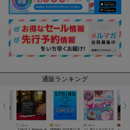
通販ランキング
No.6
No.1
No.2
No.3
6年9月号
【SALE】Roberta di
SPRiNG 2026年11月
ふしぎなとろけるスク
＜SAL