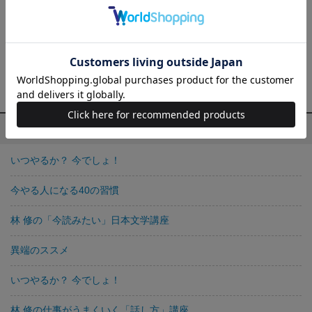
るか？ 今でしょ！』『今やる人になる40の習慣』『林 修の「今読
みたい」日本文学講座』『すし、うなぎ、てんぷら』ほか多数。
小池百合子氏との共著『異端のススメ』（以上、すべて宝島社）
も好評発売中。趣味は、野球観戦（主にMLB）、競馬、お笑い、
シャンパン。
林 修の他の作品
いつやるか？ 今でしょ！
今やる人になる40の習慣
林 修の「今読みたい」日本文学講座
異端のススメ
いつやるか？ 今でしょ！
林 修の仕事がうまくいく「話し方」講座