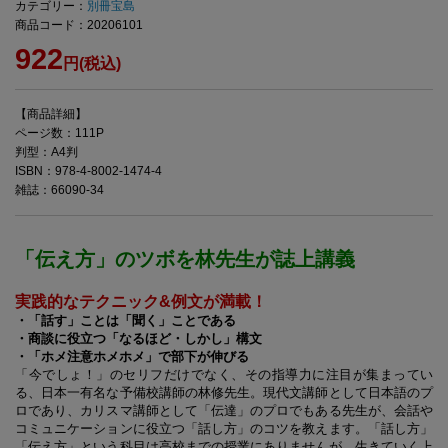
カテゴリー：
別冊宝島
商品コード：20206101
922
円(税込)
【商品詳細】
ページ数：111P
判型：A4判
ISBN：978-4-8002-1474-4
雑誌：66090-34
「伝え方」のツボを林先生が誌上講義
実践的なテクニック&例文が満載！
・「話す」ことは「聞く」ことである
・商談に役立つ「なるほど・しかし」構文
・「ホメ注意ホメホメ」で部下が伸びる
「今でしょ！」のセリフだけでなく、その指導力に注目が集まってい
る、日本一有名な予備校講師の林修先生。現代文講師として日本語のプ
ロであり、カリスマ講師として「伝達」のプロでもある先生が、会話や
コミュニケーションに役立つ「話し方」のコツを教えます。「話し方」
「伝え方」という科目は高校までの授業にありませんが、生きていく上