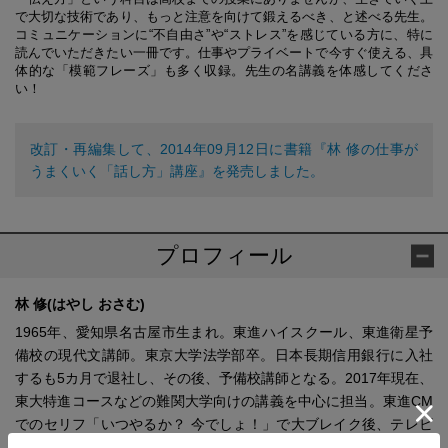
で大切な技術であり、もっと注意を向けて鍛えるべき、と述べる先生。
コミュニケーションに“不自由さ”や“ストレス”を感じている方に、特に
読んでいただきたい一冊です。仕事やプライベートで今すぐ使える、具
体的な「模範フレーズ」も多く収録。先生の名講義を体感してくださ
い！
改訂・再編集して、2014年09月12日に書籍『林 修の仕事が
うまくいく「話し方」講座』を発売しました。
プロフィール
林 修(はやし おさむ)
1965年、愛知県名古屋市生まれ。東進ハイスクール、東進衛星予
備校の現代文講師。東京大学法学部卒。日本長期信用銀行に入社
するも5カ月で退社し、その後、予備校講師となる。2017年現在、
東大特進コースなどの難関大学向けの講義を中心に担当。東進CM
でのセリフ「いつやるか？ 今でしょ！」で大ブレイク後、テレビ
番組のMCや講演会など、活躍の場を広げている。著書は『いつや