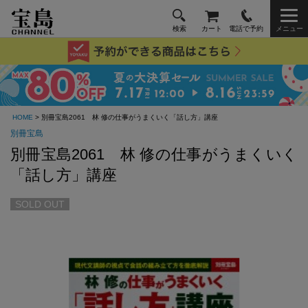
検索
カート
電話で予約
メニュー
HOME
> 別冊宝島2061 林 修の仕事がうまくいく「話し方」講座
別冊宝島
別冊宝島2061 林 修の仕事がうまくいく
「話し方」講座
SOLD OUT