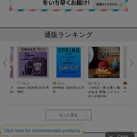
通販ランキング
No.6
No.1
No.2
No.3
ろけるスク
sweet 2026年10月号
SPRiNG 2026年11月
＜SALE＞男を磨く梅
Sumikko
ルぷにBO
増刊
号
がある 男梅 シリコン
ーツチャ
ポーチBOOK
もっと見る