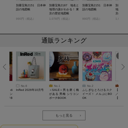
別冊宝島2151 日本神
別冊宝島2187 地名と
別冊宝島2151 日本神
別冊宝島2
話の地図帳
地理の謎がわかる！ 東
話の地図帳
地理の謎
京の歴史地図帳
京の歴史
990円（税込）
1,078円（税込）
990円（税込）
1,078
通販ランキング
No.6
No.1
No.2
No.3
erta di
InRed 2026年10月号
＜SALE＞男を磨く梅
ふしぎなとろけるスク
【SAL
 キルティン
がある 男梅 シリコン
イーズ！ メルぷにBO
／Lサイ
ーポーチB
ポーチBOOK
OK
【一般医療
verypro
ウェア 
ク・ロン
もっと見る