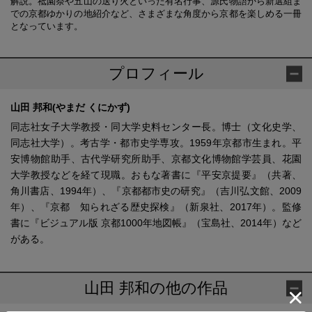
解説。祗園祭や五山の送り火といった有名行事、源氏物語から新選組ま
での京都ゆかりの地紹介など、さまざまな角度から京都を楽しめる一冊
となっています。
プロフィール
山田 邦和(やまだ くにかず)
同志社女子大学教授・同大学史料センター長。博士（文化史学、
同志社大学）。考古学・都市史学専攻。1959年京都市生まれ。平
安博物館助手、古代学研究所助手、京都文化博物館学芸員、花園
大学教授などを経て現職。おもな著書に『平安京提要』（共著、
角川書店、1994年）、『京都都市史の研究』（吉川弘文館、2009
年）、『京都 知られざる歴史探検』（新泉社、2017年）。監修
書に『ビジュアル版 京都1000年地図帳』（宝島社、2014年）など
がある。
山田 邦和の他の作品