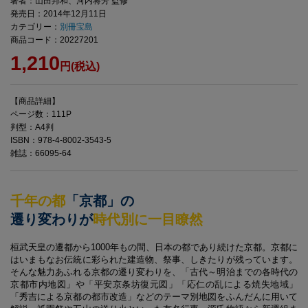
著者：山田邦和、河内将芳 監修
発売日：2014年12月11日
カテゴリー：
別冊宝島
商品コード：20227201
1,210
円(税込)
【商品詳細】
ページ数：111P
判型：A4判
ISBN：978-4-8002-3543-5
雑誌：66095-64
千年の都
「京都」の
遷り変わりが
時代別に一目瞭然
桓武天皇の遷都から1000年もの間、日本の都であり続けた京都。京都に
はいまもなお伝統に彩られた建造物、祭事、しきたりが残っています。
そんな魅力あふれる京都の遷り変わりを、「古代～明治までの各時代の
京都市内地図」や「平安京条坊復元図」「応仁の乱による焼失地域」
「秀吉による京都の都市改造」などのテーマ別地図をふんだんに用いて