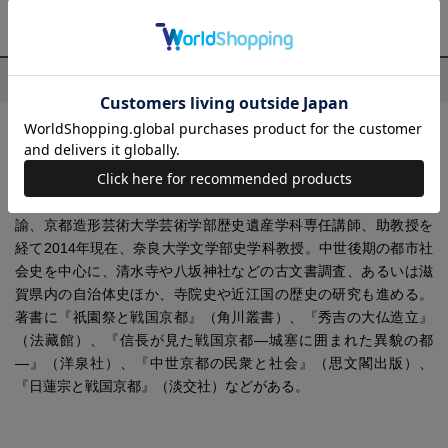
京都「歴史」探訪
プロフィール
河内 将芳(かわうち まさよし)
1963年、大阪市生まれ。京都府立大学文学部文学科卒業。京都大
学大学院人間・環境学研究科博士課程修了。京都大学博士（人
間・環境学）。日本中世史専攻。甲南学園甲南中・高等学校教
諭、京都造形芸術大学芸術学部歴史遺産学科専任講師、助教授を
経て2014年現在、奈良大学文学部史学科教授。中世後期の都市社
会史を中心に、清水寺や八坂神社などの古文書調査、あるいは滋
賀県内の自治体史ほか、寺院史や近江国の歴史の研究も進める。
著書に『祇園祭と戦国京都』（角川叢書）、『秀吉の大仏造立』
（法藏館）、『信長が見た戦国京都―城塞に囲まれた異貌の都
―』（洋泉社）、『中世京都の民衆と社会』（思文閣出版）、
『日蓮宗と戦国京都』（淡交社）などがある。