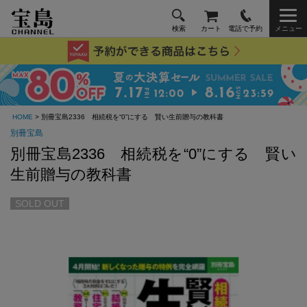
検索
カート
電話で予約
メニュー
HOME
> 別冊宝島2336 相続税を“0”にする 賢い生前贈与の教科書
別冊宝島
別冊宝島2336 相続税を“0”にする 賢い
生前贈与の教科書
SOLD OUT