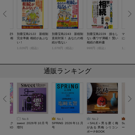
50 資産5
別冊宝島2122 新税制
別冊宝島2243 新税制
別冊宝島2229 損をし
マンガで
からの「相
完全準拠 相続があぶな
直前対策！ あなたの相
ない裏ワザ満載！ 賢い
に損しな
い！
続が危ない
相続の教科書
）
1,026円（税込）
1,078円（税込）
998円（税込）
1,100
通販ランキング
No.6
No.1
No.2
No.3
ろけるスク
sweet 2026年10月号
SPRiNG 2026年11月
＜SALE＞男を磨く梅
Sumikko
ルぷにBO
増刊
号
がある 男梅 シリコン
ーツチャ
ポーチBOOK