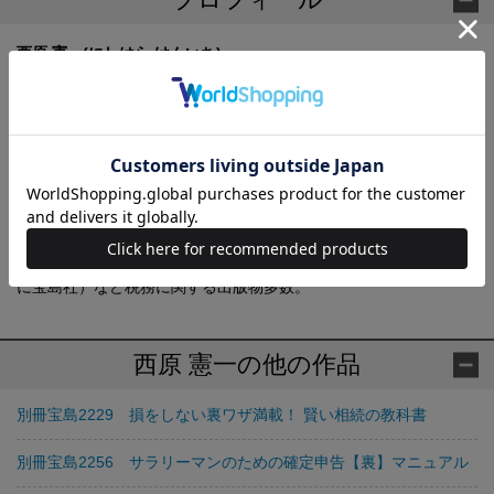
西原 憲一(にしはら けんいち)
株式会社UFPF代表取締役、西原会計事務所代表。税理士、ファイ
ナンシャルプランナー（CFP）、1級ファイナンシャル・プランニ
ング技能士。大阪府で生まれる。大阪市立大学商学部卒業、2000
年に独立。税務に関するコンサルティング、相続・事業承継設
計、資産運用などお金にまつわるアドバイスを、多数の顧客への
実務として日々行う。金融機関などのさまざまな金融セミナーの
講師としても活躍。『損をしない裏ワザ満載！ 賢い相続の教科
書』『相続税を“0”（ゼロ）にする賢い生前贈与の教科書』（とも
に宝島社）など税務に関する出版物多数。
西原 憲一の他の作品
別冊宝島2229 損をしない裏ワザ満載！ 賢い相続の教科書
別冊宝島2256 サラリーマンのための確定申告【裏】マニュアル