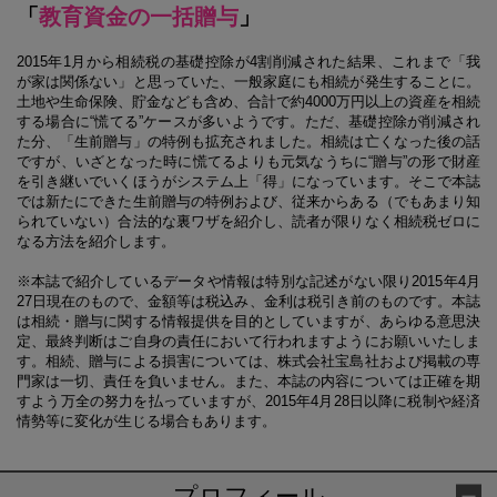
「
教育資金の一括贈与
」
2015年1月から相続税の基礎控除が4割削減された結果、これまで「我
が家は関係ない」と思っていた、一般家庭にも相続が発生することに。
土地や生命保険、貯金なども含め、合計で約4000万円以上の資産を相続
する場合に“慌てる”ケースが多いようです。ただ、基礎控除が削減され
た分、「生前贈与」の特例も拡充されました。相続は亡くなった後の話
ですが、いざとなった時に慌てるよりも元気なうちに“贈与”の形で財産
を引き継いでいくほうがシステム上「得」になっています。そこで本誌
では新たにできた生前贈与の特例および、従来からある（でもあまり知
られていない）合法的な裏ワザを紹介し、読者が限りなく相続税ゼロに
なる方法を紹介します。
※本誌で紹介しているデータや情報は特別な記述がない限り2015年4月
27日現在のもので、金額等は税込み、金利は税引き前のものです。本誌
は相続・贈与に関する情報提供を目的としていますが、あらゆる意思決
定、最終判断はご自身の責任において行われますようにお願いいたしま
す。相続、贈与による損害については、株式会社宝島社および掲載の専
門家は一切、責任を負いません。また、本誌の内容については正確を期
すよう万全の努力を払っていますが、2015年4月28日以降に税制や経済
情勢等に変化が生じる場合もあります。
プロフィール