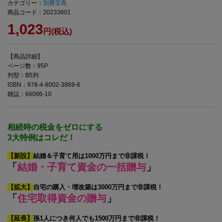
カテゴリー：
別冊宝島
商品コード：20233601
1,023
円(税込)
【商品詳細】
ページ数：95P
判型：B5判
ISBN：978-4-8002-3869-6
雑誌：66096-10
相続時の税金をゼロにする
3大特例はコレだ！
【新設】
結婚＆子育て用は1000万円まで非課税！
「
結婚・子育て資金の一括贈与
」
【拡大】
自宅の購入・増改築は3000万円まで非課税！
「
住宅取得資金の贈与
」
【延長】
孫1人につき何人でも1500万円まで非課税！