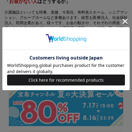
「
お金がない人
はどうするか」
介護施設といっても特養、老健、サ高住、有料老人ホーム、シニアマン
ション、グループホームなど多種あります。経営も医療法人、社会福祉
法人、民間企業があり、様々です。お金の動きや、それぞれの用途、入
居にまつわるイザコザ、コネ、介護現場の実態、いい施設・悪い施設の
選び方など、淑徳大学総合福祉学部・結城康博教授、タムラプランニン
グ＆オペレーティング・田村明孝氏をはじめ、介護業界に詳しい人気の
顔ぶれを中心に徹底取材しました。