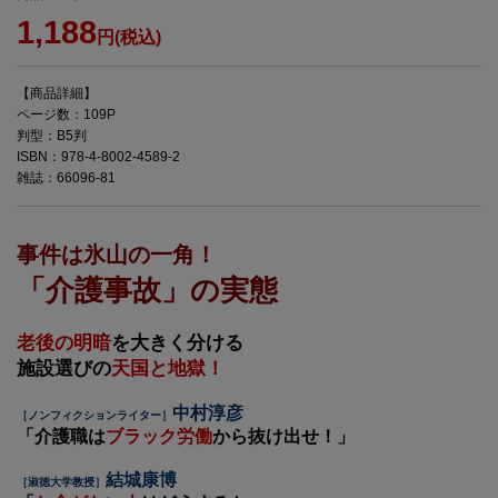
1,188
円(税込)
【商品詳細】
ページ数：109P
判型：B5判
ISBN：978-4-8002-4589-2
雑誌：66096-81
事件は氷山の一角！
「介護事故」の実態
老後の明暗
を大きく分ける
施設選びの
天国と地獄！
中村淳彦
［ノンフィクションライター］
「介護職は
ブラック労働
から抜け出せ！」
結城康博
［淑徳大学教授］