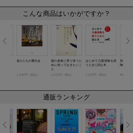
こんな商品はいかがですか？
される時
老人たちの裏社会
親の老後に寄り添うた
はじめて介護保険を使
別冊宝島2
ない！
めに知っておきたいこ
うときに読む本
険のカラ
と
）
1,430円（税込）
1,210円（税込）
1,320円（税込）
990円（
通販ランキング