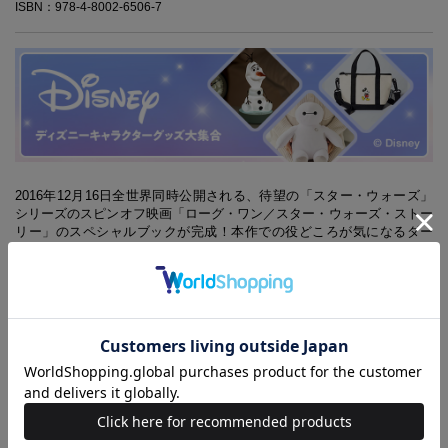
ISBN：978-4-8002-6506-7
2016年12月16日全世界同時公開される、待望の「スター・ウォーズ」
シリーズのスピンオフ映画「ローグ・ワン／スター・ウォーズ・ストー
リー」のスペシャルブックが完成！本作での役どころが気になるダー
ス・ベイダーのキーカバー付きです。キーカバーはダース・ベイダーの
ライトセーバーの色を模した赤いライトを備えており、暗い場所でも鍵
穴を照らせる仕様。誌面は初公開のビジュアルも満載。旧作を振り返る
コンテンツも含め、映画を観る前に手に入れたい内容です。
※本誌掲載の情報は、2016年11月現在の編集部調べによるものです。
本誌発売後、仕様や価格などが変更になる場合があります。あらかじめ
ご了承ください。また、品切れ・欠品の際はご容赦ください。
※掲載している商品はすべて消費税抜き価格で表示しています。
(C)&TM Lucasfilm Ltd.