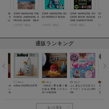
(TM) THE
STAR WARS(TM) THE
STAR WARS(TM) R2-
STAR WARS(TM) STI
STAR WA
AKENS S
FORCE AWAKENS S
D2 PERFECT BOOK
CKER BOOK ROGUE
k POUC
OK MILL
PECIAL BOOK BB-8
ONE CHARACTERS
LCON
税込）
2,035円（税込）
1,650円（税込）
913円（税込）
3,080
通販ランキング
No.6
No.1
No.2
No.3
erta di
InRed 2026年10月号
＜SALE＞男を磨く梅
ふしぎなとろけるスク
【SAL
 キルティン
がある 男梅 シリコン
イーズ！ メルぷにBO
／Lサイ
ーポーチB
ポーチBOOK
OK
【一般医療
verypro
ウェア 
ク・ロン
もっと見る