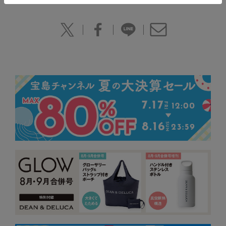
(C)2016 Lucasfilm Ltd. &TM. All Rights Reserved.