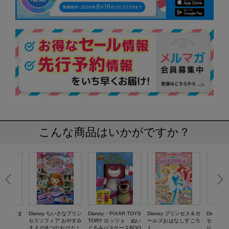
こんな商品はいかがですか？
ncess がま
Disney ちいさなプリン
Disney・PIXAR TOYS
Disney プリンセス＆ガ
Disne
OK
セスソフィア おやすみ
TORY ロッツォ ぬい
ールズおはなしすごろ
セスソフ
まえの8つのおはなし
ぐるみパスケースBOO
く
りシール