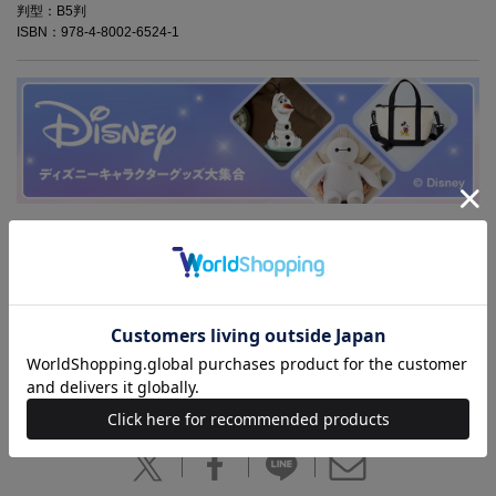
判型：B5判
ISBN：978-4-8002-6524-1
大人気！ディズニープリンセス、ラプンツェルのショルダーバッグが登
場。ラプンツェルのかわいくておしゃれなデザインがとっても素敵。ハ
ート形、たっぷりのマチ、ショルダー紐はアジャスター付きとクオリテ
ィにもとことんこだわりました。お散歩やお出かけなど、いろんなシー
ンをラプンツェルといっしょに過ごせる、とっておきのショルダーバッ
グです。ラプンツェルのようなプリンセスになるための、プリンセスレ
ッスンブック付き。贈り物としてもおすすめです。
(C)2016 Disney