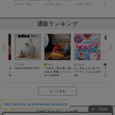
プロジェクターBOOK
K
りえBOO
税込）
1,628円（税込）
3,278円（税込）
1,320円（税込）
979円（
通販ランキング
No.6
No.1
No.2
No.3
erta di
InRed 2026年10月号
＜SALE＞男を磨く梅
ふしぎなとろけるスク
【SAL
 キルティン
がある 男梅 シリコン
イーズ！ メルぷにBO
／Lサイ
ーポーチB
ポーチBOOK
OK
【一般医療
verypro
ウェア 
ク・ロン
もっと見る
SNSアカウントー覧