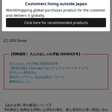
8月号増刊の付録に関するお問い合わせ先
【大人のおしゃれ手帖8月号増刊 付録対応事務局】
0120-053-050
受付時間／10:00～17:00
（土・日・祝日を除く）
受付期間／2026年9月14日（月）まで
(C) 2026 Disney
【同時発売！ 大人のおしゃれ手帖 2026年8月号】
大人のおしゃれ手帖 2026年8月号
【特別付録】Fairycake Fair [フェアリーケーキフェア]
UVカット率99.9％
調光サングラス／めがね拭き／ケース
豪華3点セット
【あわせ買い時の配送について】
予約商品と他商品を同時にお求めの場合、最も発売日の遅い商品に合わ