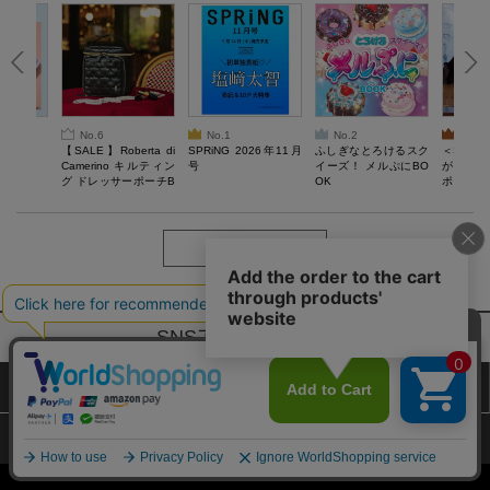
No.6
No.1
No.2
No.3
6年9月号
【SALE】Roberta di
SPRiNG 2026年11月
ふしぎなとろけるスク
＜SAL
Camerino キルティン
号
イーズ！ メルぷにBO
がある 
グ ドレッサーポーチB
OK
ポーチBO
OOK
もっと見る
SNSアカウントー覧
サイトマップ
公式通販ご利用ガイド
プライバシーポリシー
特定商取引法に基づく表記
Copyright (c) TAKARAJIMASHA,Inc. All Rights Reserved.