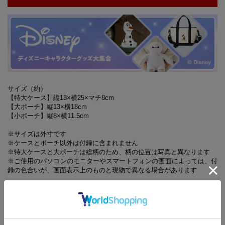
サイズ（約）
【特大ケース】縦18×横25×マチ8cm
【大ポーチ】縦13×横18cm
【小ポーチ】縦8×横11.5cm
※サイズは外寸です
※ケースとポーチ以外は付録に含まれません
※特大ケースと大ポーチは総柄のため、柄の位置は写真と異なります
※ご使用のパソコンのモニターやスマートフォンの画面によっては、付
録の色合いが、画面表示上のものと現物で異なる場合があります
※『大人のおしゃれ手帖』8月号に対して、一部掲載していない誌
面があります