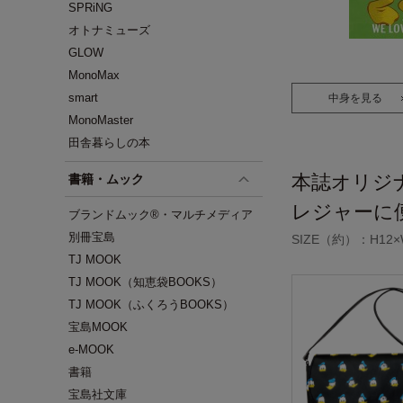
SPRiNG
オトナミューズ
GLOW
MonoMax
smart
中身を見る
MonoMaster
田舎暮らしの本
本誌オリジ
書籍・ムック
レジャーに
ブランドムック®・マルチメディア
別冊宝島
SIZE（約）：H12×W
TJ MOOK
TJ MOOK（知恵袋BOOKS）
TJ MOOK（ふくろうBOOKS）
宝島MOOK
e-MOOK
書籍
宝島社文庫