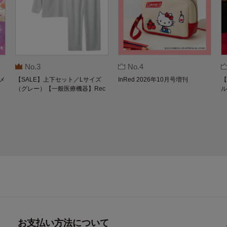
No.3
No.4
メ
【SALE】上下セット／Lサイズ
InRed 2026年10月号増刊
【
（グレー）【一般医療機器】Rec
ル
overypro Lab. 疲労回復ウェア 長
O
袖クルーネック・ロングパンツ
お支払い方法について