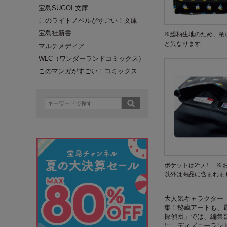
宝島SUGOI 文庫
このライトノベルがすごい！文庫
宝島社新書
※総柄生地のため、柄
と異なります
マルチメディア
WLC（ワンダーランドコミックス）
このマンガがすごい！コミックス
ポケットは2つ！ ※
以外は商品に含まれま
大人気キャラクター
集！秘蔵アートも、
探偵団」では、編集
に、ディズニーラン