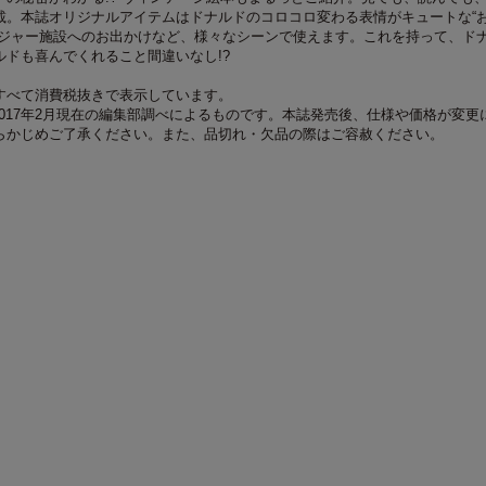
載。本誌オリジナルアイテムはドナルドのコロコロ変わる表情がキュートな“
レジャー施設へのお出かけなど、様々なシーンで使えます。これを持って、ド
ルドも喜んでくれること間違いなし!?
すべて消費税抜きで表示しています。
017年2月現在の編集部調べによるものです。本誌発売後、仕様や価格が変更
らかじめご了承ください。また、品切れ・欠品の際はご容赦ください。