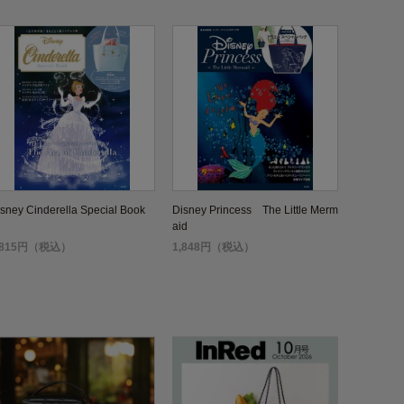
sney Cinderella Special Book
Disney Princess The Little Merm
aid
,815円（税込）
1,848円（税込）