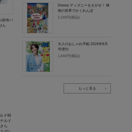
Disney ディズニーをさがせ！ 映
画の世界でかくれんぼ
2,189円(税込)
お財布バ
せん
大人のおしゃれ手帖 2026年8月
号増刊
1,690円(税込)
もっと見る
ルド特
ナルド
さら
、たのし