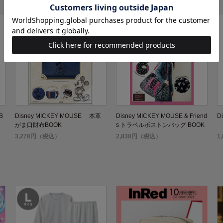
B
Disney MICKEY MOUSE 本革
Disney MICKEY MOUSE & Friend
Di
がま口財布BOOK
s トラベルボストンバッグ BOOK
3,278円（税込）
2,838円（税込）
1