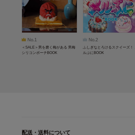
No.1
No.2
＜SALE＞男を磨く梅がある 男梅
ふしぎなとろけるスクイーズ！ 
シリコンポーチBOOK
ルぷにBOOK
配送・送料について