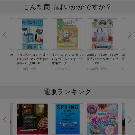
こんな商品はいかがですか？
 折りたたみ
アランジアロンゾ 折り
すみっコぐらし(TM) む
Disney TSUM TSUM
Disney
OOK
たたみ式 マチが大きい
らをつくるんです 公式
保冷バッグ＆ポーチセ
保冷バッグ
保冷バッグBOOK
攻略ブック
ット BOOK
税込）
1,826円（税込）
990円（税込）
1,980円（税込）
1,419
通販ランキング