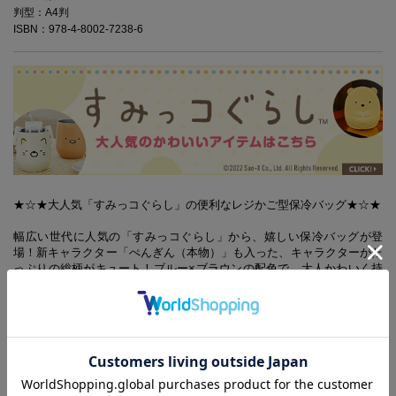
判型：A4判
ISBN：978-4-8002-7238-6
★☆★大人気「すみっコぐらし」の便利なレジかご型保冷バッグ★☆★
幅広い世代に人気の「すみっコぐらし」から、嬉しい保冷バッグが登
場！新キャラクター「ぺんぎん（本物）」も入った、キャラクターがた
っぷりの総柄がキュート！ブルー×ブラウンの配色で、大人かわいく持
てるのもうれしい♪ そして、なんといってもポイントは容量！ケーキボ
ックスやワインボトルも入るBIGサイズです★レジかご型なので、スー
パーなどで食品を持ち帰るのに重宝しそう。バッグの内側には、保冷剤
用メッシュポケット付き。使わないときは、コンパクトに折りたためる
ので、持ち歩きにもぴったり◎普段のお買い物はもちろん、レジャーシ
ーンでも大活躍間違いなしのアイテムです！しろくまのおともだち「ぺ
んぎん（本物）」のストーリーが読めるブックレット付き。1920円のス
ペシャルプライスでお届けします！