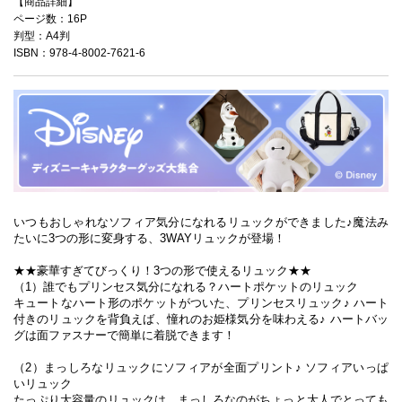
【商品詳細】
ページ数：16P
判型：A4判
ISBN：978-4-8002-7621-6
いつもおしゃれなソフィア気分になれるリュックができました♪魔法み
たいに3つの形に変身する、3WAYリュックが登場！
★★豪華すぎてびっくり！3つの形で使えるリュック★★
（1）誰でもプリンセス気分になれる？ハートポケットのリュック
キュートなハート形のポケットがついた、プリンセスリュック♪ ハート
付きのリュックを背負えば、憧れのお姫様気分を味わえる♪ ハートバッ
グは面ファスナーで簡単に着脱できます！
（2）まっしろなリュックにソフィアが全面プリント♪ ソフィアいっぱ
いリュック
たっぷり大容量のリュックは、まっしろなのがちょっと大人でとっても