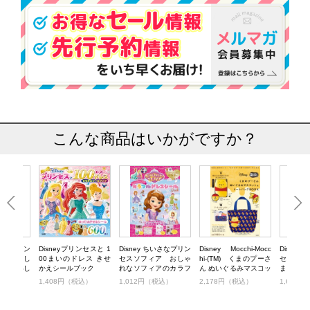
こんな商品はいかがですか？
いさなプリン
Disneyプリンセスと 1
Disney ちいさなプリン
Disney Mocchi-Mocc
Disne
ア いっし
00まいのドレス きせ
セスソフィア おしゃ
hi-(TM) くまのプーさ
セスソフ
！ おいし
かえシールブック
れなソフィアのカラフ
ん ぬいぐるみマスコッ
まえの8
OK
ルドレスシール Book
ト＆トートバッグBOO
プロジェク
税込）
1,408円（税込）
1,012円（税込）
2,178円（税込）
1,628
K