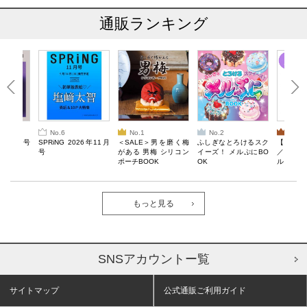
通販ランキング
No.6
No.1
No.2
No.3
26年10月号
SPRiNG 2026年11月
＜SALE＞男を磨く梅
ふしぎなとろけるスク
【SAL
号
がある 男梅 シリコン
イーズ！ メルぷにBO
／Lサ
ポーチBOOK
OK
ル）【一
Recover
労回復ウ
ーネック
ツ
もっと見る
SNSアカウントー覧
サイトマップ
公式通販ご利用ガイド