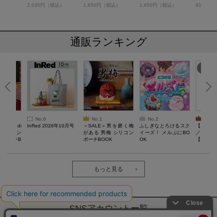
ENNIUM FALCON
税込）
2,035円（税込）
1,650円（税込）
1,650円（税込）
913円（
通販ランキング
No.6
No.1
No.2
No.3
erta di
InRed 2026年10月号
＜SALE＞男を磨く梅
ふしぎなとろけるスク
【SAL
 キルティン
がある 男梅 シリコン
イーズ！ メルぷにBO
／Lサイ
ーポーチB
ポーチBOOK
OK
【一般医療
verypro
ウェア 
ク・ロン
もっと見る
SNSアカウントー覧