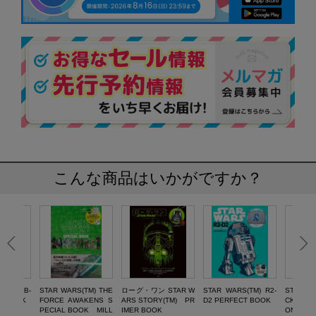
こんな商品はいかがですか？
(TM) BB-
STAR WARS(TM) THE
ローグ・ワン STAR W
STAR WARS(TM) R2-
STAR WA
K BOOK
FORCE AWAKENS S
ARS STORY(TM) PR
D2 PERFECT BOOK
CKER B
PECIAL BOOK MILL
IMER BOOK
ONE CH