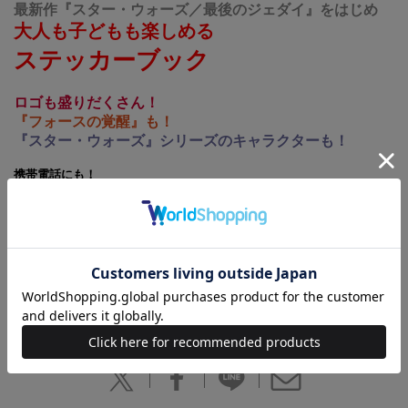
最新作『スター・ウォーズ／最後のジェダイ』をはじめ
大人も子どもも楽しめる
ステッカーブック
ロゴも盛りだくさん！
『フォースの覚醒』も！
『スター・ウォーズ』シリーズのキャラクターも！
携帯電話にも！
ノートや手帳にも！
好きなところに貼ってカスタマイズ！
2017年12月15日に公開される映画『スター・ウォーズ／最後のジェダ
イ』のステッカーブックが発売！最新アート素材はもちろん、過去の作
品のステッカーも盛りだくさん。手帳やパソコンなどに貼って、オリジ
ナルのデコレーションを楽しめます。
(C)＆ TM Lucasfilm Ltd.