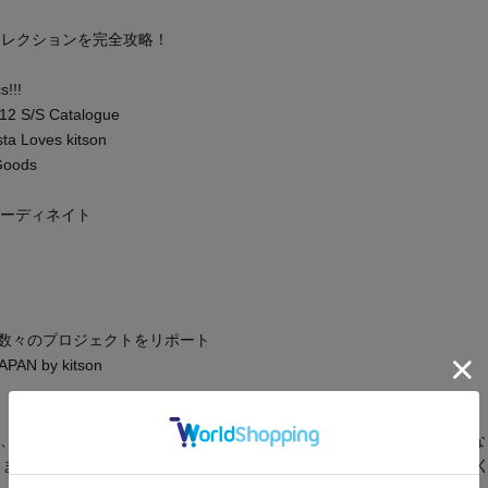
春夏コレクションを完全攻略！
!!!
12 S/S Catalogue
a Loves kitson
Goods
日間コーディネイト
きた数々のプロジェクトをリポート
PAN by kitson
、2012年3月現在の編集部調べによるものです。発売後、仕様や価格
ります。あらかじめご了承ください。また、品切れ・欠品の際はご容赦