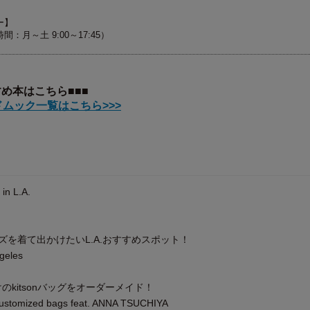
ー】
付時間：月～土 9:00～17:45）
すめ本はこちら■■■
ムック一覧はこちら>>>
in L.A.
ローズを着て出かけたいL.A.おすすめスポット！
ngeles
けのkitsonバッグをオーダーメイド！
 customized bags feat. ANNA TSUCHIYA