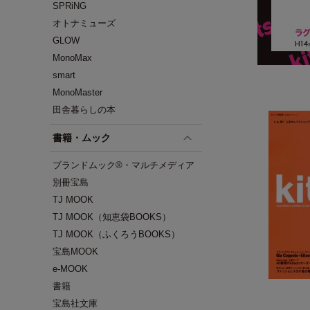
SPRiNG
オトナミューズ
GLOW
MonoMax
smart
MonoMaster
田舎暮らしの本
書籍・ムック
ブランドムック®・マルチメディア
別冊宝島
TJ MOOK
TJ MOOK（知恵袋BOOKS）
TJ MOOK（ふくろうBOOKS）
宝島MOOK
e-MOOK
書籍
宝島社文庫