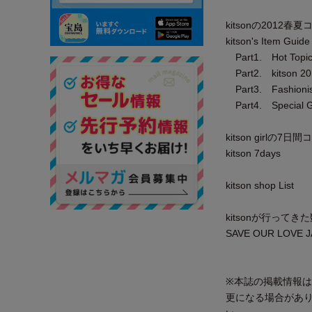
kitsonの2012
kitson's Item Guide
Part1. Hot Topics
Part2. kitson 20
Part3. Fashionist
Part4. Special 
kitson girlの7
kitson 7days
kitson shop List
kitsonが行って
SAVE OUR LOVE JA
※本誌の掲載情報は
更になる場合があ