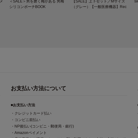
メ
＜SALE＞男を磨く梅がある 男梅
【SALE】上下セット／Mサイズ
s
シリコンポーチBOOK
（グレー）【一般医療機器】Rec
overypro Lab. 疲労回復ウェア 長
袖クルーネック・ロングパンツ
お支払い方法について
■お支払い方法
・クレジットカード払い
・コンビニ前払い
・NP後払い(コンビニ・郵便局・銀行)
・Amazonペイメント