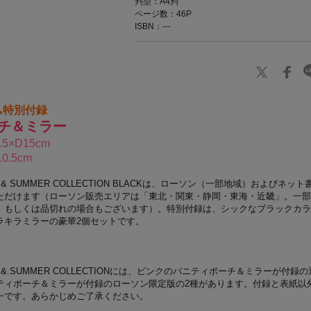
判型：A4判
ページ数：46P
ISBN：---
ム特別付録
チ＆ミラー
5×D15cm
0.5cm
PRING & SUMMER COLLECTION BLACKは、ローソン（一部地域）およびネッ
ただけます（ローソン販売エリアは「東北・関東・静岡・東海・近畿」。一部
、もしくは品切れの場合もございます）。特別付録は、シックなブラックカラ
ラキラミラーの豪華2個セットです。
SPRING & SUMMER COLLECTIONには、ピンクのバニティポーチ＆ミラーが付録
ティポーチ＆ミラーが付録のローソン限定版の2種があります。付録と表紙以
一です。あらかじめご了承ください。