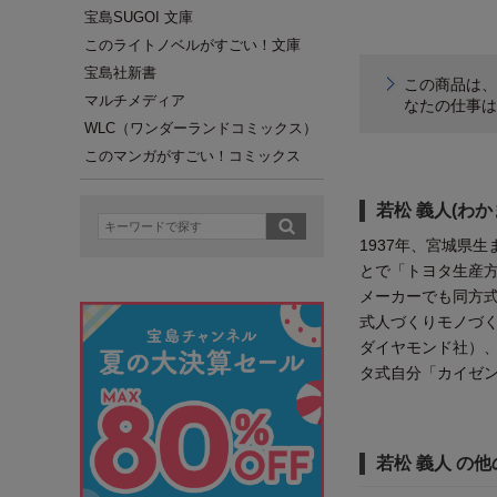
宝島SUGOI 文庫
このライトノベルがすごい！文庫
宝島社新書
この商品は、
マルチメディア
なたの仕事は
WLC（ワンダーランドコミックス）
このマンガがすごい！コミックス
若松 義人(わか
1937年、宮城県
とで「トヨタ生産方
メーカーでも同方式
式人づくりモノづく
ダイヤモンド社）
タ式自分「カイゼン
若松 義人 の