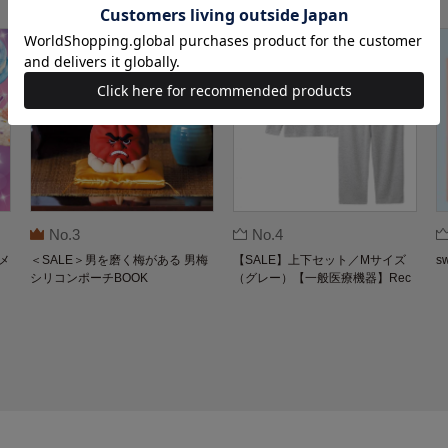
No.3
No.4
メ
＜SALE＞男を磨く梅がある 男梅
【SALE】上下セット／Mサイズ
s
シリコンポーチBOOK
（グレー）【一般医療機器】Rec
overypro Lab. 疲労回復ウェア 長
袖クルーネック・ロングパンツ