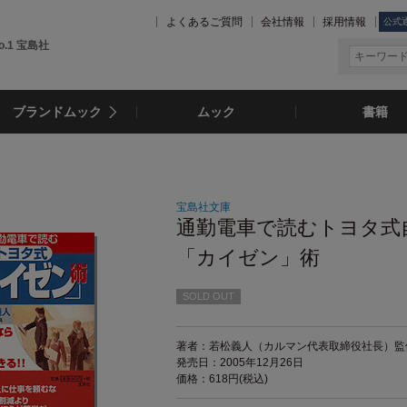
よくあるご質問
会社情報
採用情報
公式
.1 宝島社
ブランドムック
ムック
書籍
宝島社文庫
通勤電車で読むトヨタ式
「カイゼン」術
SOLD OUT
著者：若松義人（カルマン代表取締役社長）監
発売日：2005年12月26日
価格：618円(税込)