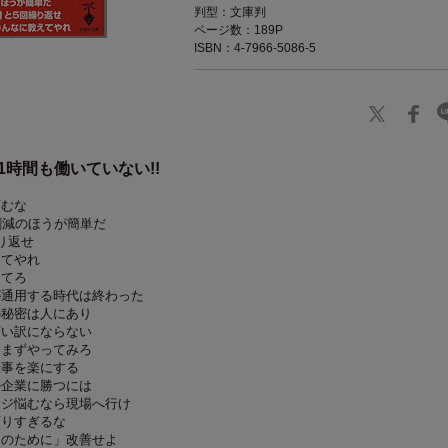
判型：文庫判
ページ数：189P
ISBN：4-7966-5086-5
1時間も働いていない!!
頼むな
割減のほうが簡単だ
り返せ
えてやれ
たてろ
が通用する時代は終わった
の秘密は人にあり
言い訳にならない
にまずやってみろ
仕事を楽にする
ル企業に勝つには
ウジ悩むなら現場へ行け
頼りすぎるな
まのために」改善せよ