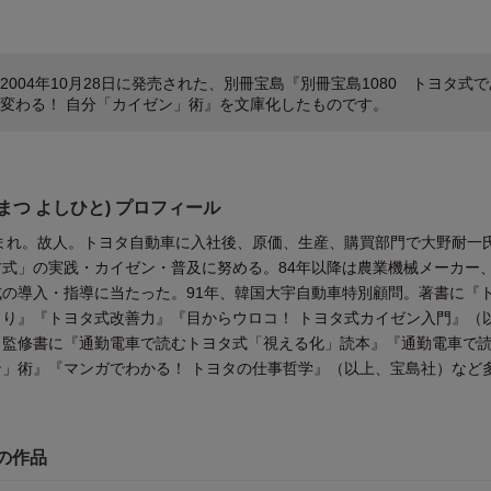
2004年10月28日に発売された、別冊宝島『別冊宝島1080 トヨタ式で
変わる！ 自分「カイゼン」術』を文庫化したものです。
まつ よしひと) プロフィール
生まれ。故人。トヨタ自動車に入社後、原価、生産、購買部門で大野耐一
式」の実践・カイゼン・普及に努める。84年以降は農業機械メーカー
の導入・指導に当たった。91年、韓国大宇自動車特別顧問。著書に『
り』『トヨタ式改善力』『目からウロコ！ トヨタ式カイゼン入門』（
、監修書に『通勤電車で読むトヨタ式「視える化」読本』『通勤電車で
」術』『マンガでわかる！ トヨタの仕事哲学』（以上、宝島社）など
他の作品