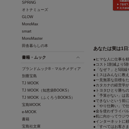
SPRiNG
オトナミューズ
GLOW
MonoMax
smart
MonoMaster
田舎暮らしの本
あなたは実は1日
書籍・ムック
●ヒマな人に仕事を
●コスト1割減より5
ブランドムック®・マルチメディア
●「なぜ？」と5回繰
●ミスはみんなに教
別冊宝島
●一見無茶な目標を
TJ MOOK
●カタカナの経営学
TJ MOOK（知恵袋BOOKS）
●トヨタひとり勝ち
●「予算がない」は
TJ MOOK（ふくろうBOOKS）
●できないという前
宝島MOOK
●「やり仕舞い」で
●金を使わずライバ
e-MOOK
●机に向かってウジ
書籍
●インターネットに
宝島社文庫
●「すべてはお客さ