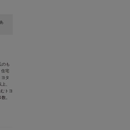
あ
氏のも
、住宅
トヨタ
以上、
読むトヨ
多数。