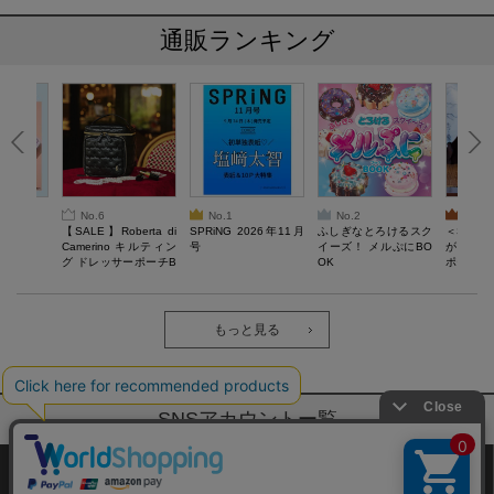
通販ランキング
No.6
No.1
No.2
No.3
6年9月号
【SALE】Roberta di
SPRiNG 2026年11月
ふしぎなとろけるスク
＜SAL
Camerino キルティン
号
イーズ！ メルぷにBO
がある 
グ ドレッサーポーチB
OK
ポーチBO
OOK
もっと見る
SNSアカウントー覧
サイトマップ
公式通販ご利用ガイド