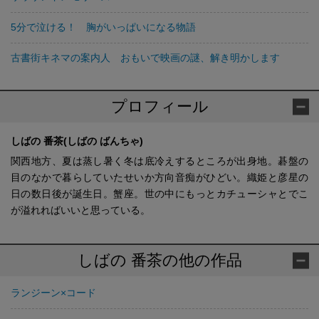
5分で泣ける！ 胸がいっぱいになる物語
古書街キネマの案内人 おもいで映画の謎、解き明かします
プロフィール
しばの 番茶(しばの ばんちゃ)
関西地方、夏は蒸し暑く冬は底冷えするところが出身地。碁盤の
目のなかで暮らしていたせいか方向音痴がひどい。織姫と彦星の
日の数日後が誕生日。蟹座。世の中にもっとカチューシャとでこ
が溢れればいいと思っている。
しばの 番茶の他の作品
ランジーン×コード