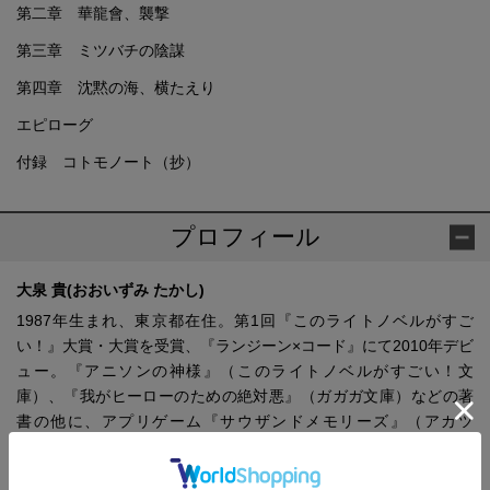
第二章 華龍會、襲撃
第三章 ミツバチの陰謀
第四章 沈黙の海、横たえり
エピローグ
付録 コトモノート（抄）
プロフィール
大泉 貴(おおいずみ たかし)
1987年生まれ、東京都在住。第1回『このライトノベルがすご
い！』大賞・大賞を受賞、『ランジーン×コード』にて2010年デビ
ュー。『アニソンの神様』（このライトノベルがすごい！文
庫）、『我がヒーローのための絶対悪』（ガガガ文庫）などの著
書の他に、アプリゲーム『サウザンドメモリーズ』（アカツ
キ）、『グリムノーツ』（スクウェア・エニックス）のシナリオ
も担当している。