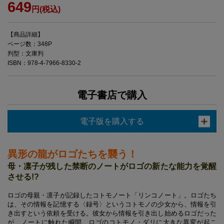
649
円(税込)
【商品詳細】
ページ数：348P
判型：文庫判
ISBN：978-4-7966-8330-2
電子書店で購入
電子版を購入する
異形の龍がロゴたちを襲う！
母・凛子が残した禁断のノートがロゴの新たな能力を覚醒
させる!?
ロゴの母親・凛子が記録したコトモノート「リンコノート」。ロゴたち
は、その情報を記憶する〈録号〉というコトモノの少女から、情報を引
き出すという依頼を受ける。彼女から情報を引き出し始めるロゴだった
が、ノートに触れた瞬間、ロゴのコトモノ・ダリに大きな異変が起こ