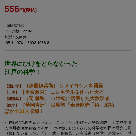
556
円(税込)
【商品詳細】
ページ数：222P
判型：文庫判
ISBN：978-4-8002-1038-8
世界にひけをとらなかった
江戸の科学！
［伊藤伊兵衛］ ソメイヨシノを開発
【遺伝学】
［平賀源内］ エレキテルを作った天才
【工学】
［関 孝和］ 17世紀に活躍した大数学者
【和算学】
［華岡青洲］ 世界初「全身麻酔手術」成功
【医学】
ほか
全31人
収録！
江戸時代の科学者といえば、エレキテルを作った平賀源内、天文暦学者
の渋川春海が有名ですが、その他にもたくさんの科学者が日々研究に明
け暮れていました。「行列式」を発見した和算家（数学）の関孝和、世