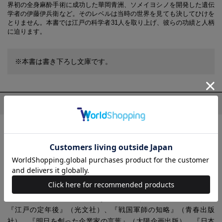
界初の全身麻酔手術に成功した華岡青洲、ソメイヨシノを開発した遺伝
学者の伊藤伊兵衛など。そのレベルは当時の世界を見ても決してひけを
とりません。本書では江戸の科学者31人を取り上げ、彼らの功績と人柄
に迫ります。
※本書は書き下ろし文庫です。
プロフィール
中江 克己(なかえ かつみ)
北海道函館市生まれ。思潮社、河出書房新社などの編集者を経
て、現在は歴史作家として、歴史の意外な側面に焦点を当てて執
筆をつづけている。主な著書に『新島八重 波瀾万丈――幕末のジ
ャンヌ・ダルク』『日本古代史 謎と怪事件』（以上、学研パブリ
ッシング）、『お江戸の意外な生活事情』『お江戸の意外な商売
事情』『お江戸の職人 素朴な大疑問』（以上、PHP研究所）、
『江戸の定年後』（光文社）、『戦国軍師の知略』（青春出版
社）、『明日を創った企業家の言葉』（太陽企画出版）、『日本