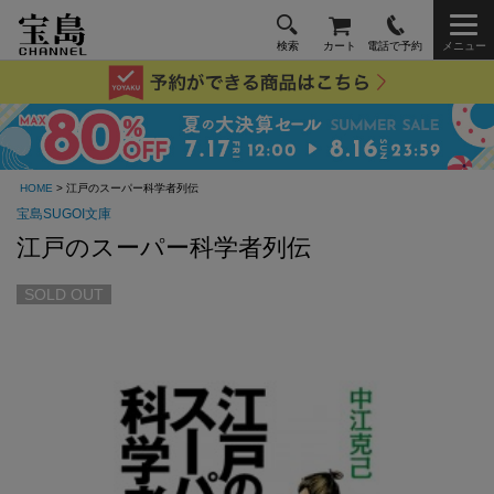
検索
カート
電話で予約
メニュー
HOME
> 江戸のスーパー科学者列伝
宝島SUGOI文庫
江戸のスーパー科学者列伝
SOLD OUT