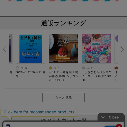
通販ランキング
No.6
No.1
No.2
No.3
26年10月号
SPRiNG 2026年11月
＜SALE＞男を磨く梅
ふしぎなとろけるスク
【SAL
号
がある 男梅 シリコン
イーズ！ メルぷにBO
／Lサ
ポーチBOOK
OK
ル）【一
Recover
労回復ウ
ーネック
ツ
もっと見る
SNSアカウントー覧