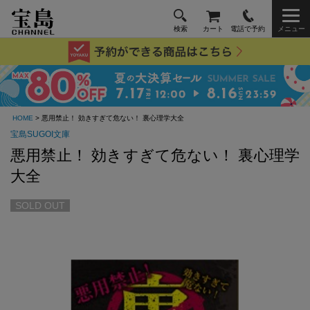
検索
カート
電話で予約
メニュー
HOME
> 悪用禁止！ 効きすぎて危ない！ 裏心理学大全
宝島SUGOI文庫
悪用禁止！ 効きすぎて危ない！ 裏心理学
大全
SOLD OUT