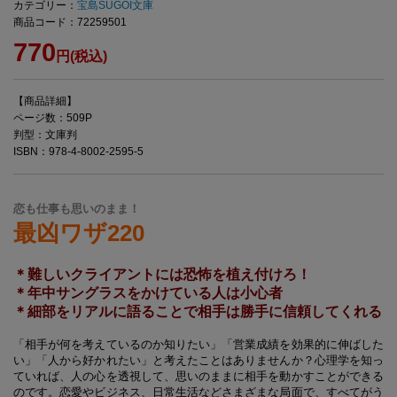
カテゴリー：
宝島SUGOI文庫
商品コード：72259501
770
円(税込)
【商品詳細】
ページ数：509P
判型：文庫判
ISBN：978-4-8002-2595-5
恋も仕事も思いのまま！
最凶ワザ220
＊難しいクライアントには恐怖を植え付けろ！
＊年中サングラスをかけている人は小心者
＊細部をリアルに語ることで相手は勝手に信頼してくれる
「相手が何を考えているのか知りたい」「営業成績を効果的に伸ばした
い」「人から好かれたい」と考えたことはありませんか？心理学を知っ
ていれば、人の心を透視して、思いのままに相手を動かすことができる
のです。恋愛やビジネス、日常生活などさまざまな局面で、すべてがう