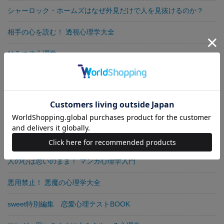
シャーロック・ホームズはなぜ外見だけで人を見抜けるのか？
相手の心を読む！ 透視心理学大全
ひみつの心理学
突撃実験！ 心理学を使って10日間で彼氏をつくる！
思いのままに人をあやつる モノの言い方大全
マンガ 思わず使ってみたくなる心理学
マンガ 思いのままに人をあやつる心理学
人の心は思いのまま！ マンガ心理学入門
悪用禁止！ 悪魔の心理学大全
sweet特別編集 恋愛心理テストBOOK