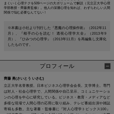
まくいく心理テクを509ページの大ボリュームで解説（元立正大学心理
学部教授・齊藤勇監修）。他人の深層心理を知れば、わずらわしい人間
関係で悩む必要なんてない！
※本書は小社より刊行した『悪魔の心理操作術』（2012年11
月）、『相手の心を読む！ 透視心理学大全』（2013年9
月）、『ひみつの心理学』（2013年11月）を再編集し文庫化
したものです。
プロフィール
齊藤 勇(さいとう いさむ)
立正大学名誉教授。日本ビジネス心理学会会長。文学博士。専門
は対人・社会心理学で、人間関係や自己呈示、コミュニケーショ
ンの心理を中心に研究している。ビジネス・教育・メディアなど
多様な現場で人間心理の応用に取り組み、テレビ番組出演や雑誌
寄稿も多数。主な著書・監修書に『対人心理学トピックス100』