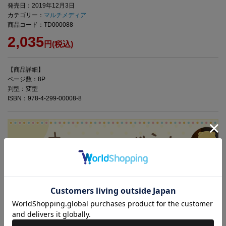
発売日：2019年12月3日
カテゴリー：
マルチメディア
商品コード：TD000088
2,035
円(税込)
【商品詳細】
ページ数：8P
判型：変型
ISBN：978-4-299-00008-8
す
みっコぐらし(TM) ×