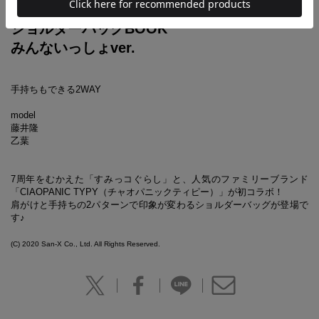
CIAOPANIC TYPY(TM)
ショルダーバッグBOOK
みんないっしょver.
手持ちもできる2WAY
model
藤井隆
乙葉
7周年をむかえた「すみっコぐらし」と、人気のファミリーブランド
「CIAOPANIC TYPY（チャオパニックティピー）」が
初コラボ！
肩がけと手持ちの2パターンで印象が変わるショルダーバッグが登場で
す♪
(C) 2020 San-X Co., Ltd. All Rights Reserved.