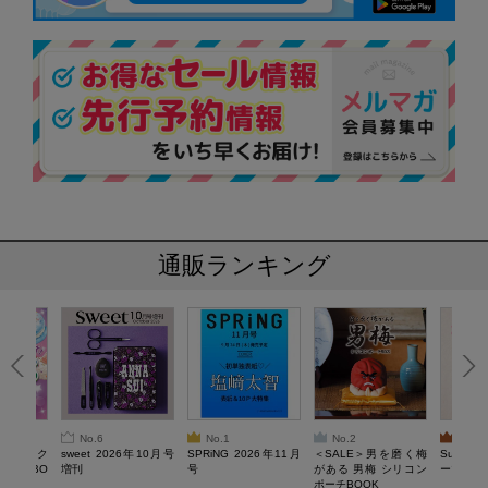
通販ランキング
No.6
No.1
No.2
No.3
ろけるスク
sweet 2026年10月号
SPRiNG 2026年11月
＜SALE＞男を磨く梅
Sumikko
ルぷにBO
増刊
号
がある 男梅 シリコン
ーツチャ
ポーチBOOK