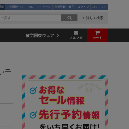
通販
ご利用ガイド
FAQ
マイページ
会員登録・修正
ログイン
ログアウト
詳しく検索
疲労回復ウェア
メルマガ
カート
い千