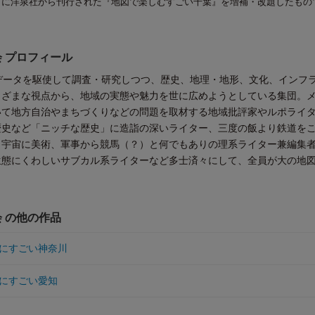
7月に洋泉社から刊行された『地図で楽しむすごい千葉』を増補・改題したもの
 プロフィール
データを駆使して調査・研究しつつ、歴史、地理・地形、文化、インフ
まざまな視点から、地域の実態や魅力を世に広めようとしている集団。
いて地方自治やまちづくりなどの問題を取材する地域批評家やルポライ
歴史など「ニッチな歴史」に造詣の深いライター、三度の飯より鉄道を
、宇宙に美術、軍事から競馬（？）と何でもありの理系ライター兼編集
生態にくわしいサブカル系ライターなど多士済々にして、全員が大の地
 の他の作品
にすごい神奈川
にすごい愛知