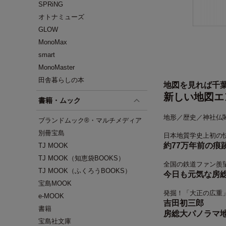
SPRiNG
オトナミューズ
GLOW
MonoMax
smart
MonoMaster
田舎暮らしの本
地図を見れば千
新しい地図エ
書籍・ムック
地形／歴史／神社仏
ブランドムック®・マルチメディア
別冊宝島
日本地質学史上初の
約77万年前の痕
TJ MOOK
TJ MOOK（知恵袋BOOKS）
全国の鉄道ファン羨
TJ MOOK（ふくろうBOOKS）
今日も元気な房
宝島MOOK
発掘！「大正の広重
e-MOOK
吉田初三郎
書籍
房総大パノラマ
宝島社文庫