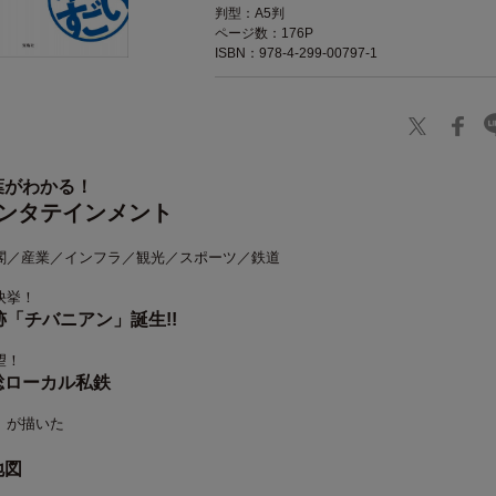
判型：A5判
ページ数：176P
ISBN：978-4-299-00797-1
葉がわかる！
ンタテインメント
閣／産業／インフラ／観光／スポーツ／鉄道
快挙！
跡「チバニアン」誕生!!
望！
総ローカル私鉄
」が描いた
地図