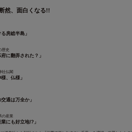
断然、面白くなる!!
ける房総半島」
の歴史
幕府に翻弄された？」
神社仏閣
神様、仏様」
の交通は万全か」
県の産業
業にも好立地!?」