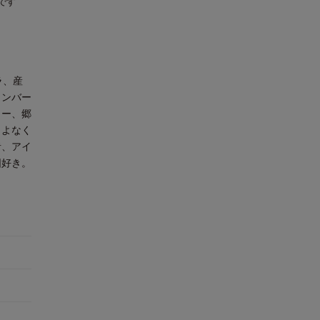
です
ラ、産
メンバー
ター、郷
こよなく
者、アイ
図好き。