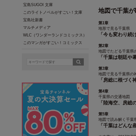
宝島SUGOI 文庫
地図で千葉が
このライトノベルがすごい！文庫
宝島社新書
第1章
マルチメディア
地形で見る千葉県
「今も変わり続
WLC（ワンダーランドコミックス）
このマンガがすごい！コミックス
第2章
地図でたどる千葉県
「千葉は朝廷や
第3章
地図で見る千葉県の
「房総に根づく
第4章
千葉県の交通地図
「陸海空、房総
第5章
地図で読み解く千葉
「千葉はどんな産