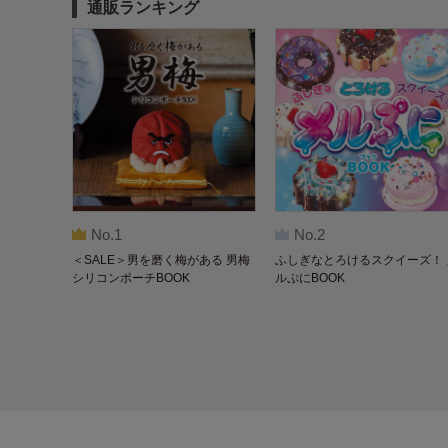
通販ランキング
No.1
No.2
＜SALE＞男を磨く梅がある 男梅
ふしぎなとろけるスクイーズ！ 
シリコンポーチBOOK
ルぷにBOOK