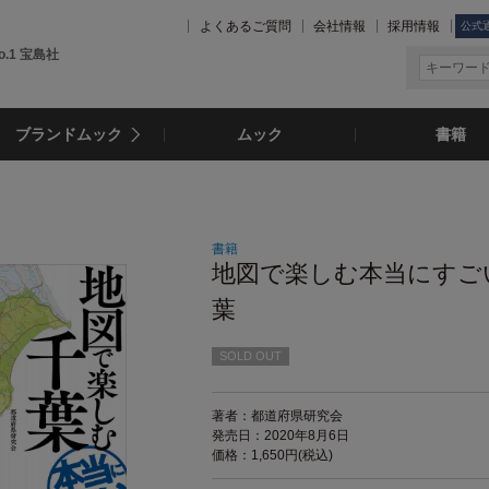
よくあるご質問
会社情報
採用情報
公式
.1 宝島社
ブランドムック
ムック
書籍
書籍
地図で楽しむ本当にすご
葉
SOLD OUT
著者：都道府県研究会
発売日：2020年8月6日
価格：1,650円(税込)