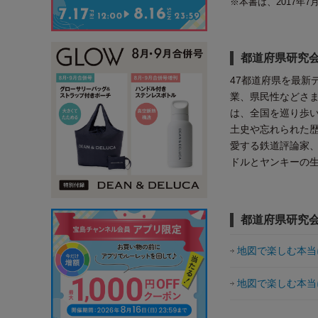
※本書は、2017年
都道府県研究会
47都道府県を最新
業、県民性などさ
は、全国を巡り歩
土史や忘れられた
愛する鉄道評論家
ドルとヤンキーの
都道府県研究会
地図で楽しむ本当
地図で楽しむ本当