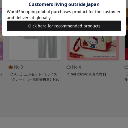
No.3
No.4
メ
【SALE】上下セット／Lサイズ
InRed 2026年10月号増刊
【
（グレー）【一般医療機器】Rec
ル
overypro Lab. 疲労回復ウェア 長
O
袖クルーネック・ロングパンツ