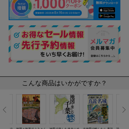
こんな商品はいかがですか？
形と地理で
地理と地形でよみとく
地図で楽しむ本当にす
古地図で愉しむ！ 真説
読むだけ