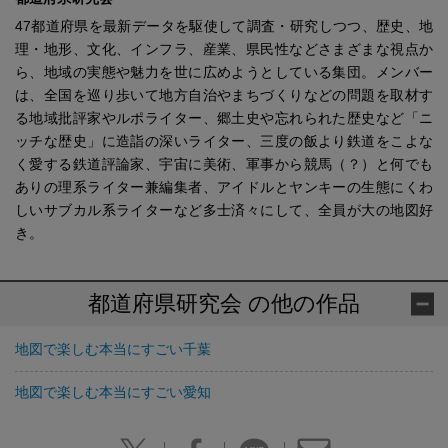
47都道府県を最新データを駆使して調査・研究しつつ、歴史、地
理・地形、文化、インフラ、産業、県民性などさまざまな視点か
ら、地域の実態や魅力を世に広めようとしている集団。メンバー
は、全国を巡り歩いて地方自治やまちづくりなどの問題を取材す
る地域批評家やルポライター、郷土史や忘れられた歴史など「ニ
ッチな歴史」に造詣の深いライター、三度の飯より鉄道をこよな
く愛する鉄道評論家、宇宙に美術、軍事から競馬（？）と何でも
ありの理系ライター兼編集者、アイドルとヤンキーの生態にくわ
しいサブカル系ライターなど多士済々にして、全員が大の地図好
き。
都道府県研究会 の他の作品
地図で楽しむ本当にすごい千葉
地図で楽しむ本当にすごい愛知