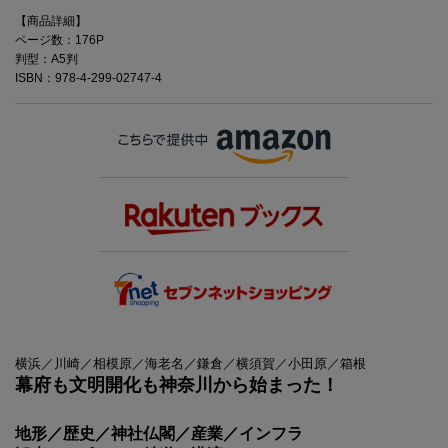
【商品詳細】
ページ数：176P
判型：A5判
ISBN：978-4-299-02747-4
横浜／川崎／相模原／海老名／鎌倉／横須賀／小田原／箱根
幕府も文明開化も神奈川から始まった！
地形／歴史／神社仏閣／産業／インフラ