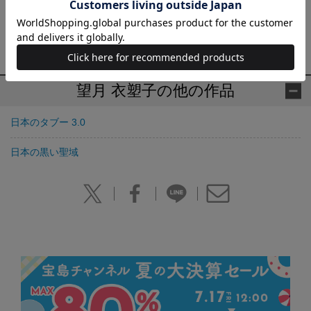
賞。著書に『報道現場』（角川新書）、『ジャーナリズムの役割
は空気を壊すこと』（集英社新書、森達也との共著）、『自壊す
るメディア』（講談社+α新書、五百旗頭幸男との共著）など。
望月 衣塑子の他の作品
日本のタブー 3.0
日本の黒い聖域