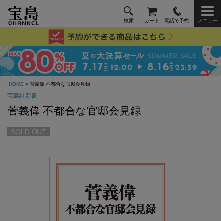
検索
カート
電話で予約
メニュー
HOME
> 菅義偉 不都合な官邸会見録
宝島社新書
菅義偉 不都合な官邸会見録
SOLD OUT