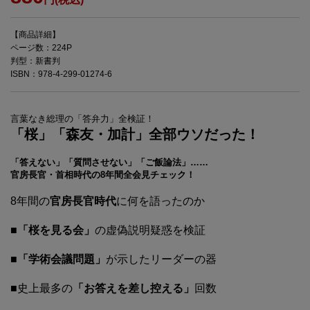
【商品詳細】
ページ数：224P
判型：新書判
ISBN：978-4-299-01274-6
言葉なき総理の「答弁力」全検証！
「桜」「森友・加計」全部ウソだった！
「答えない」「質問させない」「ご飯論法」……
官房長官・首相時代の8年間全会見チェック！
8年間の
官房長官時代
に何を語ったのか
■
「桜を見る会」
の虚偽説明疑惑を検証
■
「学術会議問題」
が示したリーダーの器
■史上最多の
「お答えを差し控える」
回数