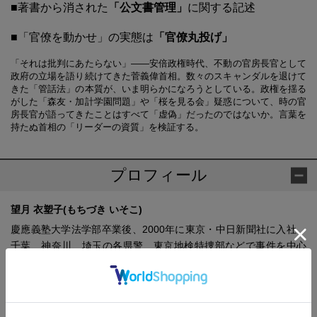
■著書から消された
「公文書管理」
に関する記述
■「官僚を動かせ」の実態は
「官僚丸投げ」
「それは批判にあたらない」――安倍政権時代、不動の官房長官として
政府の立場を語り続けてきた菅義偉首相。数々のスキャンダルを退けて
きた「管話法」の本質が、いま明らかになろうとしている。政権を揺る
がした「森友・加計学園問題」や「桜を見る会」疑惑について、時の官
房長官が語ってきたことはすべて「虚偽」だったのではないか。言葉を
持たぬ首相の「リーダーの資質」を検証する。
プロフィール
望月 衣塑子(もちづき いそこ)
慶應義塾大学法学部卒業後、2000年に東京・中日新聞社に入社。
千葉、神奈川、埼玉の各県警、東京地検特捜部などで事件を中心
に取材。その後、経済部を経て社会部遊軍記者。17年4月以降は森
友学園・加計学園問題の取材チームの一員となり、並行して官房
長官会見で質問し続けた。17年に平和・協同ジャーナリスト基金
賞奨励賞を受賞。19年度、「税を追う」取材チームでJCJ大賞受