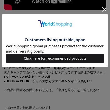
TJMOOK MonoMax特別編集 キャンプ・アウトドア
特別付録 CHUMSブービーバードキャンプクッカー
肉を焼くだけの料理から卒業！ 脱マンネリのキャンプ飯！
本誌オリジナルのCHUMSブービーバードキャンプクッカー付録
●付録のクッカーでおいしいキャンプめしできました！
たけだバーベキュー、阿諏訪泰義（うしろシティ）、じゅんいちダビッ
ドソン
●スノーピーク、コールマン、DOD、ogawa……
今欲しい高機能ギア傑作選！
●アヒージョからクレープ風ピザ、超柔らかローストビーフまで
次のキャンプで食べたい激うまレシピ＆知って得する調理の凄ワザ集！
●ツリーハウスがあるキャンプ場
●BOOK in BOOK チャムスならファミキャンが10倍楽しい！
※商品に関するお問い合わせ先は、「中身を見る」をご覧ください
【あわせ買い時の配送について】