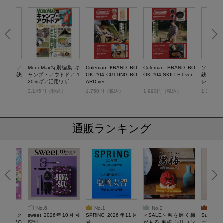
特別編集 ア
MonoMax特別編集 キ
Coleman BRAND BO
Coleman BRAND BO
ソロキャ
ったを解決
ャンプ・アウトドア 1
OK #04 CUTTING BO
OK #04 SKILLET ver.
鉄フライ
020AW
20％ギア活用ワザ
ARD ver.
レシピ
）
2,145円（税込）
1,750円（税込）
1,990円（税込）
1,320
通販ランキング
No.6
No.1
No.2
No.3
ろけるスク
sweet 2026年10月号
SPRiNG 2026年11月
＜SALE＞男を磨く梅
Sumikko
ルぷにBO
増刊
号
がある 男梅 シリコン
ーツチャ