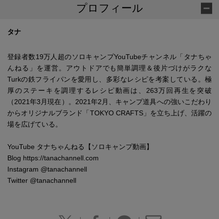
プロフィール
タナ
登録者数
19
万人超のソロキャンプ
YouTube
チャンネル「タナちゃ
んねる」を運営。アウトドアでも簡単調理＆後片づけがラクな
Turk
の鉄フライパンを愛用し、多彩なレシピを考案している。極
厚のステーキを調理するレシピ動画は、
263
万回再生を突破
（
2021
年
3
月現在）。
2021
年
2
月、キャンプ道具への強いこだわり
からオリジナルブランド「
TOKYO CRAFTS
」を立ち上げ、活躍の
場を広げている。
YouTube
タナちゃんねる【ソロキャンプ動画】
Blog
https://tanachannell.com
Instagram
@tanachannell
Twitter
@tanachannell