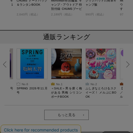
特別編集 キ
CHUMS トートバッグ
MonoMax特別編集 キ
クックパッドの簡単キ
MonoM
トドア 1
＆ランタンBOOK
ャンプ・アウトドア 特
ャンプ飯
ウトドア
用ワザ
別付録 CHUMSブービ
する神ワザ
ーバードキャンプクッ
税込）
2,640円（税込）
2,189円（税込）
990円（税込）
979円（
カー
通販ランキング
No.6
No.1
No.2
No.3
26年10月号
SPRiNG 2026年11月
＜SALE＞男を磨く梅
ふしぎなとろけるスク
【SAL
号
がある 男梅 シリコン
イーズ！ メルぷにBO
／Lサ
ポーチBOOK
OK
ル）【一
Recover
労回復ウ
ーネック
ツ
もっと見る