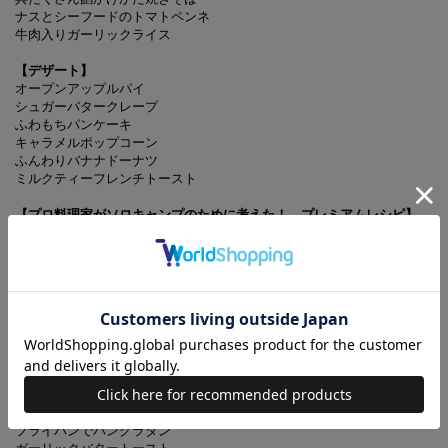
ナスとシーフードのトマトペンネ
牛肉入りガーリックライス
【デザート】
オープンアップルパイ
シュガーバタークレープ
ふわもちパンケーキ
キャラメルポップコーン
ふんわりバナナドーナツ
ミルクティーフレンチトースト
【プロ料理家がソロキャンプのために考えた！ プレミアムレシピ】
ポテトとアンチョビバターソテー
じゃがいもとチーズのガレット
カマンベールでチーズフォンデュ
肉巻きズッキーニ
ホールコーンとホタテのバターじょうゆ炒め
たっぷりキノコとスパムの丸ごと焼き
やわらかスペアリブ
ちゃんちゃん焼き
エビのココナッツミルクカレー煮
たっぷり焼肉うどん
豚キムチビビンパ
フライパンでパングラタン