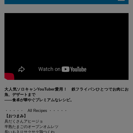
大人気ソロキャン
YouTuber
愛用！ 鉄フライパンひとつでお肉にお
魚、デザートまで
――食卓が華やぐプレミアムなレシピ。
・・・・・
All Recipes
・・・・・
【おつまみ】
具だくさんアヒージョ
半熟たまごのオープンオムレツ
長いも入りサクサク鶏つくね