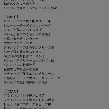
ねぎのやみつき肉巻き
ベーコンと春キャベツのコンソメ炒め
【おかず】
鉄フライパンで焼く肉厚ステーキ
ジューシーチーズインハンバーグ
まるごと鶏のスパイス揚げ
やわらかお肉のごちそうすき焼き
本格バターチキンカレー
大胆アクアパッツァ
チキンソテーのまろやかクリーム煮
ハーブ香る簡単ラムチョップ
揚げ鶏の特製ねぎソースがけ
ぜいたく厚切りベーコンのジブリ飯
パリパリ皮の牡蠣餃子
花椒香る本格派麻婆豆腐
ケチャップで作るエビのチリソース
２種類のソースで食べるチキンステーキ
スパイスで包む肉厚豚バラ焼き
【ごはん】
フライパンでお手軽パエリア
フライパンのまま食べるお好み焼き
しっとりお肉のローストビーフ丼
具だくさん餡かけかた焼きそば