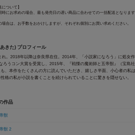
送について】
同時にお求めの場合、最も発売日の遅い商品に合わせての一括配送となります
の場合は、お手数をおかけしますが、それぞれ個別にお買い求めください。
 あきた) プロフィール
生まれ。2018年以降は奈良県在住。2014年、「小説家になろう」に処女
なろうコン大賞を受賞し、2015年、『戦慄の魔術師と五帝獣』（宝島
にも、本作をたくさんの方に読んでいただき、嬉しさ半面、小心者の私
い性格の私が小説を書くことを続けられていることに驚きを隠せない。
他の作品
帝獣
獣 2