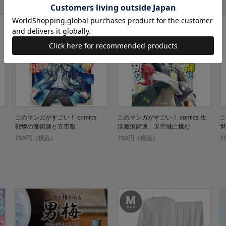
このマンガがすごい！ comics
このマンガがすごい！ comics 生
こ
戦慄の魔術師と五帝獣
活魔術師達、天空城に挑む
世
759円（税込）
759円（税込）
7