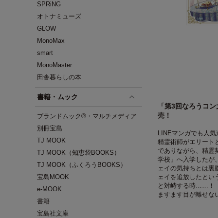
SPRiNG
オトナミューズ
GLOW
MonoMax
smart
MonoMaster
田舎暮らしの本
書籍・ムック
「第3回なろうコン
売！
ブランドムック®・マルチメディア
別冊宝島
LINEマンガでも人
TJ MOOK
精霊術師がエリート
でありながら、精霊
TJ MOOK（知恵袋BOOKS）
学校」へ入学したが
TJ MOOK（ふくろうBOOKS）
ェイの気持ちとは裏
宝島MOOK
ェイを追放したとい
と対峙する時……！
e-MOOK
ますます目が離せな
書籍
宝島社文庫