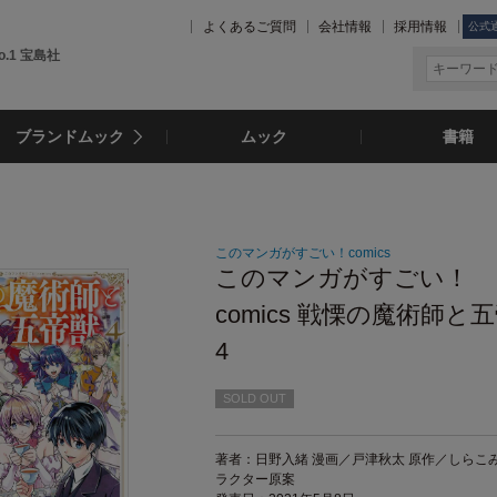
よくあるご質問
会社情報
採用情報
公式
.1 宝島社
ブランドムック
ムック
書籍
このマンガがすごい！comics
このマンガがすごい！
comics 戦慄の魔術師と
4
SOLD OUT
著者：日野入緒 漫画／戸津秋太 原作／しらこみ
ラクター原案