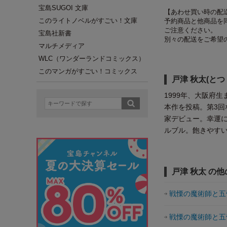
宝島SUGOI 文庫
【あわせ買い時の配
このライトノベルがすごい！文庫
予約商品と他商品を
ご注意ください。
宝島社新書
別々の配送をご希望
マルチメディア
WLC（ワンダーランドコミックス）
このマンガがすごい！コミックス
戸津 秋太(とつ
1999年、大阪府
本作を投稿。第3回
家デビュー。幸運
ルブル。飽きやす
戸津 秋太 の
戦慄の魔術師と五
戦慄の魔術師と五帝