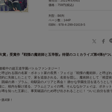
発売日：2021年5月8日
価格：759円(税込)
判型：B6判
ページ数：144P
ISBN：978-4-299-01619-5
大賞」受賞作『戦慄の魔術師と五帝獣』待望のコミカライズ第4弾がつ
気連載中の超王道学園バトルファンタジー！
と呼ばれる国の名家・ボネット家の長男・フェイは「戦慄の魔術師」と呼ばれ
契約に失敗したことで、家を追放される。名前を隠し、魔術師として「精霊術
、因縁の弟・ブラム、幼馴染のメリアと再会！ 静かな学園生活を送ろうとし
腹に、校内を駆け巡る、ブラムとフェイの噂。そんななかフェイは、ボネット
う噂を知った王家に、事実確認のため呼び出されることに！ ついに自分を捨
い第4弾！