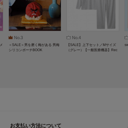
No.3
No.4
メ
＜SALE＞男を磨く梅がある 男梅
【SALE】上下セット／Mサイズ
s
シリコンポーチBOOK
（グレー）【一般医療機器】Rec
overypro Lab. 疲労回復ウェア 長
袖クルーネック・ロングパンツ
お支払い方法について