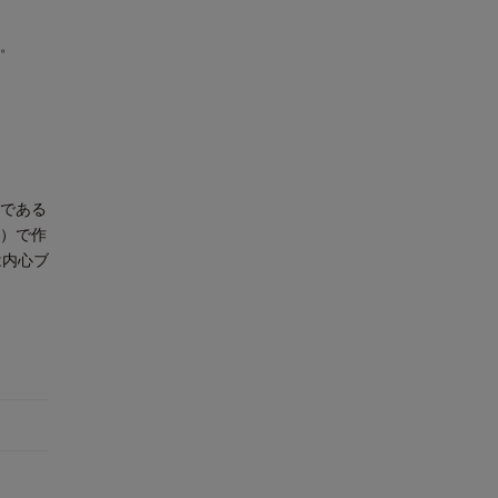
。
作である
社）で作
は内心ブ