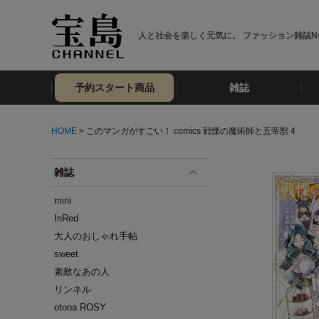
人と社会を楽しく元気に。 ファッション雑誌No
予約スタート商品
雑誌
HOME
> このマンガがすごい！ comics 戦慄の魔術師と五帝獣 4
雑誌
mini
InRed
大人のおしゃれ手帖
sweet
素敵なあの人
リンネル
otona ROSY