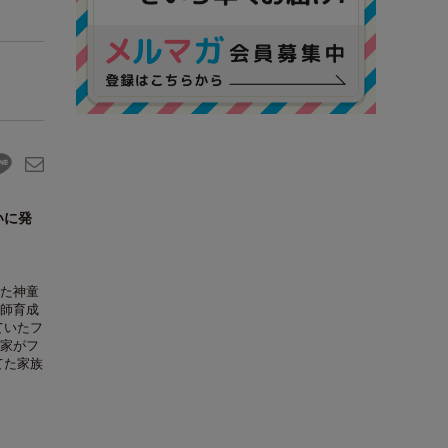
いに発
た神童
師育成
ていたフ
家がフ
てた家族