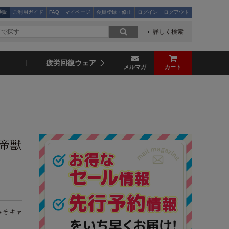
通販
ご利用ガイド
FAQ
マイページ
会員登録・修正
ログイン
ログアウト
詳しく検索
疲労回復ウェア
メルマガ
カート
五帝獣
そ キャ