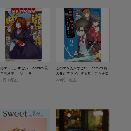
のマンガがすごい！ comics 異
このマンガがすごい！ comics 俺
界居酒屋「げん」 6
の死亡フラグが留まるところを知
らない 2
59円（税込）
770円（税込）