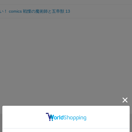
 comics 戦慄の魔術師と五帝獣 13