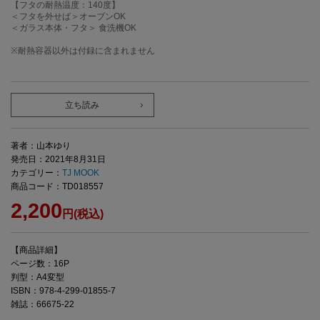
【フタの耐熱温度：140度】
＜フタを外せば＞オーブンOK
＜ガラス本体・フタ＞ 食洗機OK
※耐熱容器以外は付録に含まれません
立ち読み
著者：山本ゆり
発売日：2021年8月31日
カテゴリー：
TJ MOOK
商品コード：TD018557
2,200
円(税込)
【商品詳細】
ページ数：16P
判型：A4変型
ISBN：978-4-299-01855-7
雑誌：66675-22