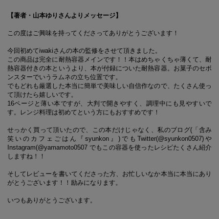
【著者・山本ゆりさんよりメッセージ】
この度はご興味を持ってくださってありがとうございます！
今回初めて
iwaki
さんの本の監修をさせて頂きました。
この商品は完全に耐熱容器メインです！！本はめちゃくちゃ薄くて、耐
熱容器付きの本というより、本が付録についた耐熱容器。お菓子のセボ
ンスターでいうラムネの立ち位置です。
でもどれも厳選した本当に簡単で美味しい自信作なので、たくさん使っ
て頂けたら嬉しいです。
16
ページと薄い本ですが、大判で開きやすく、調理中にも見やすいで
す。レンジ料理は初めてという方にもおすすめです！
せっかく買って頂いたので、この本だけじゃなく、私のブログ
(
「含み
笑いのカフェごはん『
syunkon
』
)
でも
Twitter(@syunkon0507)
や
Instagram(@yamamoto0507
でもこの容器を使ったレシピたくさん紹介
しますね！！
そしてレビューを書いてくださった方、お忙しいなか本当に本当にあり
がとうございます！！励みになります。
いつもありがとうございます。