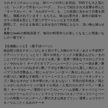
りのオリジナルレシピは、
16
ページの中に全
30
品。
SNS
でも大人気だ
った「レンチンで作るハンバーグ」、テレビで紹介され大反響を呼んだ
「キーマカレー」や「カルボナーラ」も、この容器に合わせて分量を調
整し、掲載されています！ もちろん、味はお墨付き。新作の副菜や、
ガラス容器を型として使うデザートレシピまで大充実。
調理して、そのまま食卓にも出せるので時短にもなり、洗い物も減らせ
ます。
素敵な
iwaki
の耐熱容器で、毎日の料理作りが楽しくなること間違いな
しの一冊です！
【全掲載レシピ】（冊子
16
ページ）
絶品照り焼きチキン／ひじきと切り干し大根のサラダ／あさり不使用ア
クアパッツァ／しっとり！ 鶏マヨ焼き／ミックス根菜きんぴら／きの
ことパプリカのガーリックオイル煮／新・世界一簡単なマカロニグラタ
ン／やわらか！ チーズイタリアンハンバーグ／ジューシー焼き豚／豚
もやしキャベツのねぎポン酢／アボなす豚のひらひら蒸し／肉だんごと
パプリカの甘酢あん／鮭じゃがコーンバター／身がふわふわ！ カレイ
の煮つけ／麻婆なす春雨／クリーミースコップコロッケ／チキンチャッ
プ／鶏となすのピリ辛中華だれ／止まらない！ 手羽の甘辛焼き／鶏と
じゃがいものガーリック塩オイル焼き／人気のカルボナーラ／一番人
気！ キーマカレー／薄切りビーフカレー
／ハム炒飯／キャベツとベー
コンのクリームリゾット／トマトとツナのパスタ／ブロッコリーとベー
コンの和風ペペロンチーノ／夢の大きな焼きプリン／濃厚ショコラケー
キ／りんごとくるみのケーキ