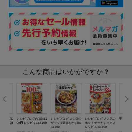
こんな商品はいかがですか？
グの大人気
レシピブログの“ほぼ1
レシピブログ 大人気の
レシピブログ 大人気の
平日ラン
EST100
00円”レシピ BEST100
がっつり満腹おかずBE
ホットケーキミックス
ST100
レシピBEST100