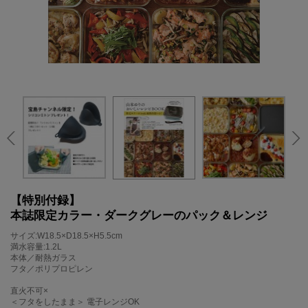
【特別付録】
本誌限定カラー・ダークグレーのパック＆レンジ
サイズ:W18.5×D18.5×H5.5cm
満水容量:1.2L
本体／耐熱ガラス
フタ／ポリプロピレン
直火不可×
＜フタをしたまま＞ 電子レンジOK