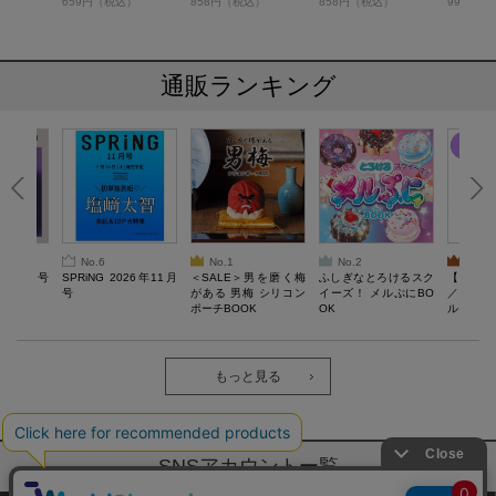
）
659円（税込）
858円（税込）
858円（税込）
990円（
通販ランキング
No.6
No.1
No.2
No.3
26年10月号
SPRiNG 2026年11月
＜SALE＞男を磨く梅
ふしぎなとろけるスク
【SAL
号
がある 男梅 シリコン
イーズ！ メルぷにBO
／Lサ
ポーチBOOK
OK
ル）【一
Recover
労回復ウ
ーネック
ツ
もっと見る
SNSアカウントー覧