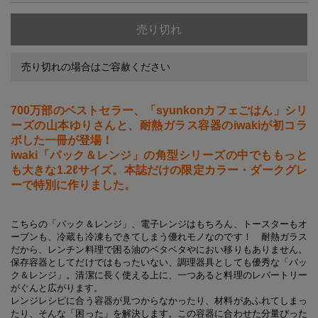
売り切れ
売り切れの場合はご容赦ください
700
万部のベストセラー、「
syunkon
カフェごはん」シリ
ーズの山本ゆりさんと、耐熱ガラス容器の
iwaki
が初コラ
ボした一冊が登場！
iwaki
「パック＆レンジ」の角型シリーズの中でももっと
も大きな
1.2
ℓサイズ。本誌だけの限定カラー・ダークグレ
ーで特別に作りました。
こちらの「パック＆レンジ」、電子レンジはもちろん、トースターもオ
ーブンも、冷蔵も冷凍もできてしまう優れモノなのです！ 耐熱ガラス
だから、レンチン料理で困る油のベタベタやにおい移りもありません。
保存容器としてだけではもったいない、調理器具としても優秀な「パッ
ク＆レンジ」。清潔に長く使える上に、一つあると料理のレパートリー
がぐんと広がります。
レンジレシピに合う容器が見つからなかったり、材料があふれてしまっ
たり、そんな「困った」を解決します。この容器に合わせた分量ぴった