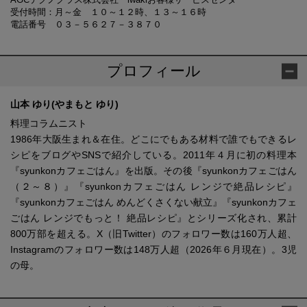
受付時間：月～金 １０～１２時、１３～１６時
電話番号 ０３－５６２７－３８７０
プロフィール
山本 ゆり(やまもと ゆり)
料理コラムニスト
1986年大阪生まれ＆在住。どこにでもある材料で誰でもできるレ
シピをブログやSNSで紹介している。2011年４月に初の料理本
『syunkonカフェごはん』を出版。その後『syunkonカフェごはん
（２～８）』『syunkonカフェごはん レンジで絶品レシピ』
『syunkonカフェごはん めんどくさくない献立』『syunkonカフェ
ごはん レンジでもっと！ 絶品レシピ』とシリーズ化され、累計
800万部を超える。X（旧Twitter）のフォロワー数は160万人超、
Instagramのフォロワー数は148万人超（2026年６月現在）。3児
の母。