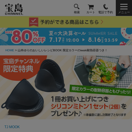
検索
カート
電話で予約
メニュー
HOME
> 山本ゆりのおいしいレシピBOOK 限定カラーのiwaki耐熱容器つき！
TJ MOOK