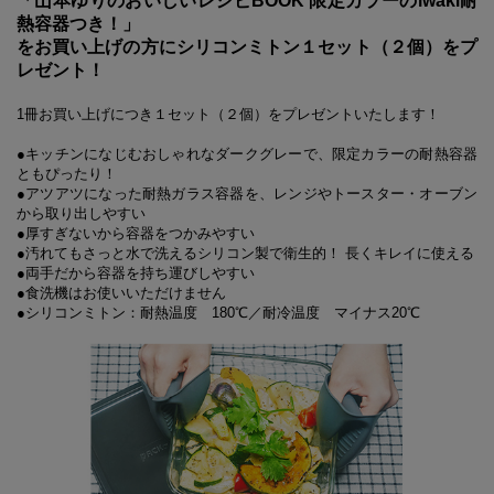
「山本ゆりのおいしいレシピBOOK 限定カラーのiwaki耐
熱容器つき！」
をお買い上げの方にシリコンミトン１セット（２個）をプ
レゼント！
1冊お買い上げにつき１セット（２個）をプレゼントいたします！
●キッチンになじむおしゃれなダークグレーで、限定カラーの耐熱容器
ともぴったり！
●アツアツになった耐熱ガラス容器を、レンジやトースター・オーブン
から取り出しやすい
●厚すぎないから容器をつかみやすい
●汚れてもさっと水で洗えるシリコン製で衛生的！ 長くキレイに使える
●両手だから容器を持ち運びしやすい
●食洗機はお使いいただけません
●シリコンミトン：耐熱温度 180℃／耐冷温度 マイナス20℃