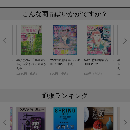
こんな商品はいかがですか？
編集 占いB
星ひとみの「天星術」
sweet特別編集 占いB
sweet特別編集 占いB
星ひとみ
今から変われる未来が
OOK2022 下半期
OOK 2022
今から変
ある
ある
）
1,320円（税込）
820円（税込）
820円（税込）
1,320
通販ランキング