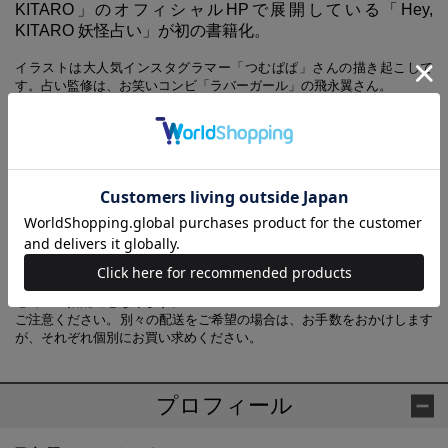
KITARO」のオフィシャルHPで展開している「Hey,
KITARO 妖怪占い」が初の書籍化。
イラストは大人気インスタグラマー「つむぱぱ」さんの描き起こしで
す。占い監修は、お笑いコンビ「ラバーガール」の飛永翼さん。
本書では、あなたの妖怪タイプを占い、基本性格と裏性格を暴き出しま
す。妖怪相性占いでは、相性のよい妖怪タイプを「恋愛」「友だち」
「仕事」の3パターンで紹介。
また、本書ではオリジナルコンテンツとして「運命の恋」「天職」「魂
のメッセージ」「開運アイテム」などを追加。読みどころ満載でお届け
します。
【あわせ買い時の配送について】
予約商品と他商品を同時にお求めの場合、最も発売日の遅い商品に合わ
せての一括配送となります。
ご注意ください。別々の配送をご希望の場合は、お手数をおかけします
が、それぞれ個別にお買い求めください。
プロフィール