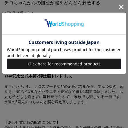
チコちゃんからの難題が脳をどんどん刺激する
1日5分頑張ろう！
集中力
記憶力
想起力
計算力
認知力
『答えられないと叱られる!? チコちゃんの素朴なギモン365』が
ヒット中の宝島社が放つ
NHKの人気番組『チコちゃんに叱られる！』5th Anniversary
Year記念公式本第2弾は脳トレドリル。
まちがいさがし、クロスワードなどの定番パズルから、てんつなぎ、ぬ
りえ、漢字パズルなどバラエティ豊富な問題を100問収録しました。 大
人も子どもも飽きずに毎日続けられて、家族でも楽しめる一冊です。
永遠の5歳児チコちゃんと脳を鍛え直しましょう！
【あわせ買い時の配送について】
予約商品と他商品を同時にお求めの場合、最も発売日の遅い商品に合わ