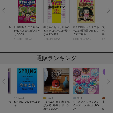
！ チコち
日本縦断！ チコちゃん
答えられないと叱られ
大人の脳トレ！ チコち
大人の脳
イズ
のもっとまちがいさが
る!? チコちゃんの素朴
ゃんの昭和思い出しク
ゃんの「
しBOOK
なギモン365
イズ 決定版
字・こと
税込）
1,100円（税込）
1,760円（税込）
1,100円（税込）
1,100
通販ランキング
No.6
No.1
No.2
No.3
26年10月号
SPRiNG 2026年11月
＜SALE＞男を磨く梅
ふしぎなとろけるスク
【SAL
号
がある 男梅 シリコン
イーズ！ メルぷにBO
／Lサ
ポーチBOOK
OK
ル）【一
Recover