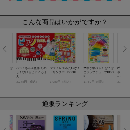
こんな商品はいかがですか？
！ ぽこぽ
ハラミちゃん監修 たの
ファミレスみたいな！
文字が学べる！ ぽこぽ
呼び込み
ップ
しくひけるピアノえほ
ドリンクバーBOOK
こポップチューブBOO
ポポポ♪ 
ん
K
special p
税込）
3,278円（税込）
1,980円（税込）
1,760円（税込）
3,168
通販ランキング