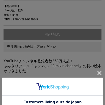
【商品詳細】
ページ数：32P
判型：B5判
ISBN：978-4-299-03998-9
売り切れ
売り切れの場合はご容赦ください
YouTubeチャンネル登録者数358万人超！
ふみきりアニメチャンネル「fumikiri channel」の初の絵本
ができました！
4種の音が鳴る、ふみきりのおもちゃつき♪
ふみきりの「カーンカーン」の音はもちろん、えいごもまなべちゃう音
が鳴ります。バーはゆびで動かすことも可能です。
音に合わせて、ライトがピカピカ光るのもポイント。
絵本とおもちゃを一緒に楽しめる仕様で、
お子様のプレゼントにぴったりです。