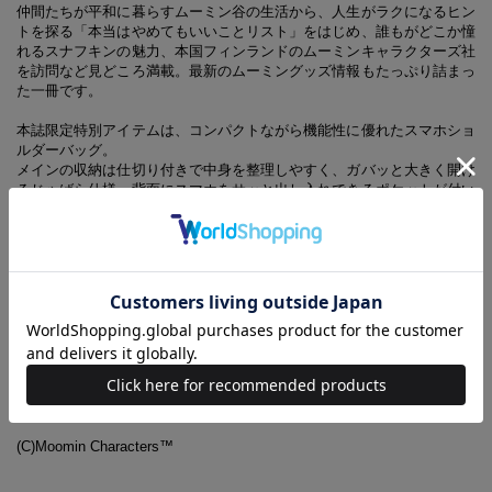
仲間たちが平和に暮らすムーミン谷の生活から、人生がラクになるヒン
トを探る「本当はやめてもいいことリスト」をはじめ、誰もがどこか憧
れるスナフキンの魅力、本国フィンランドのムーミンキャラクターズ社
を訪問など見どころ満載。最新のムーミングッズ情報もたっぷり詰まっ
た一冊です。
本誌限定特別アイテムは、コンパクトながら機能性に優れたスマホショ
ルダーバッグ。
メインの収納は仕切り付きで中身を整理しやすく、ガバッと大きく開け
るじゃばら仕様。背面にスマホをサッと出し入れできるポケットが付い
ています。内側にはスナップボタン付きの小銭入れと２枚分のカードポ
ケットが付いていて、お財布としての機能もバッチリ備えています。ミ
ニマムな見た目ながら、スマホにお札・カード・小銭、鍵やリップ、ハ
ンカチ、ティッシュなど外出に必要なものがしっかり入るので、これひ
とつでお出かけできます♪
デザインは、ブラックの生地に映えるゴールドのリトルミイの箔押しで
リッチな印象に。
大人に似合うレザー調の生地と、上品なレッドの裏地が高級感のあるか
わいさで、毎日のコーデに大活躍すること間違いなし！
(C)Moomin Characters™