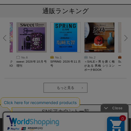
通販ランキング
No.6
No.1
No.2
No.3
ろけるスク
sweet 2026年10月号
SPRiNG 2026年11月
＜SALE＞男を磨く梅
Sumikko
ルぷにBO
増刊
号
がある 男梅 シリコン
ーツチャ
ポーチBOOK
もっと見る
SNSアカウントー覧
サイトマップ
公式通販ご利用ガイド