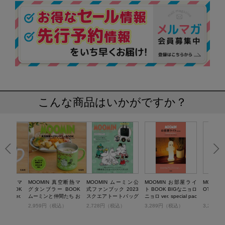
こんな商品はいかがですか？
 真空断熱マ
MOOMIN 真空断熱マ
MOOMIN ムーミン公
MOOMIN お部屋ライ
MOOMIN 
 BOOK
グタンブラー BOOK
式ファンブック 2023
ト BOOK BIGなニョロ
OTE BA
つ ver.
ムーミンと仲間たち お
スクエアトートバッグ
ニョロ ver. special pac
さんぽ ver.
ver.
kage
税込）
2,959円（税込）
2,728円（税込）
3,289円（税込）
3,289