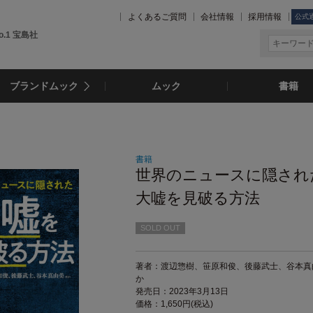
よくあるご質問
会社情報
採用情報
公式
.1 宝島社
ブランドムック
ムック
書籍
書籍
世界のニュースに隠され
大嘘を見破る方法
SOLD OUT
著者：渡辺惣樹、笹原和俊、後藤武士、谷本真
か
発売日：2023年3月13日
価格：1,650円(税込)