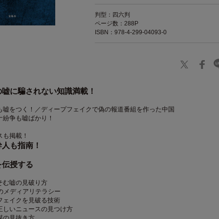
判型：四六判
ページ数：288P
ISBN：978-4-299-04093-0
の嘘に騙されない知識満載！
Iも嘘をつく！／ディープフェイクで偽の報道番組を作った中国
ナ紛争も嘘ばかり！
スも掲載！
幹人も指南！
を伝授する
そむ嘘の見破り方
のメディアリテラシー
フェイクを見破る技術
正しいニュースの見つけ方
謀の見抜き方