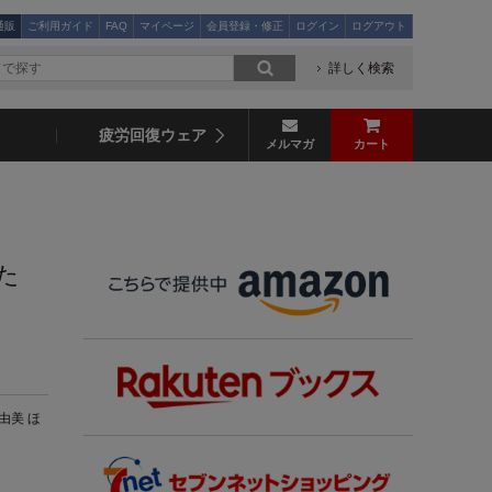
通販
ご利用ガイド
FAQ
マイページ
会員登録・修正
ログイン
ログアウト
詳しく検索
疲労回復ウェア
メルマガ
カート
た
由美 ほ