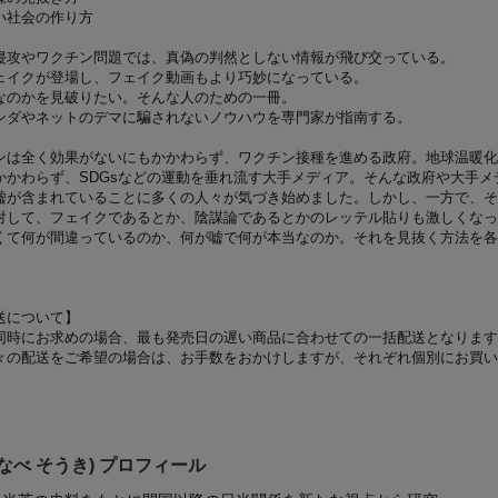
い社会の作り方
侵攻やワクチン問題では、真偽の判然としない情報が飛び交っている。
ェイクが登場し、フェイク動画もより巧妙になっている。
なのかを見破りたい。そんな人のための一冊。
ンダやネットのデマに騙されないノウハウを専門家が指南する。
ンは全く効果がないにもかかわらず、ワクチン接種を進める政府。地球温暖化
かかわらず、SDGsなどの運動を垂れ流す大手メディア。そんな政府や大手メ
嘘が含まれていることに多くの人々が気づき始めました。しかし、一方で、そ
対して、フェイクであるとか、陰謀論であるとかのレッテル貼りも激しくなっ
くて何が間違っているのか、何が嘘で何が本当なのか。それを見抜く方法を各
送について】
同時にお求めの場合、最も発売日の遅い商品に合わせての一括配送となります
々の配送をご希望の場合は、お手数をおかけしますが、それぞれ個別にお買い
なべ そうき) プロフィール