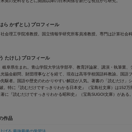
。米英の史料をもとに開国以降の日米関係を新たな視点から研究。
はら かずとし) プロフィール
・社会理工学院准教授。国立情報学研究所客員准教授。専門は計算社会
う たけし) プロフィール
）年、岐阜県生まれ。青山学院大学法学部卒、教育評論家、講演・執筆業、
観光協会顧問、財団理事などを経て、現在は高等学校国語科教諭。国語
の先駆者。国語や歴史のわかりやすい解説が人気。著書の「読むだけ」
突破。特に『読むだけですっきりわかる日本史』（宝島社文庫）は152万
著に『読むだけですっきりわかる昭和史』（宝島SUGOI文庫）がある
他の作品
上げる 最強最後の学習法