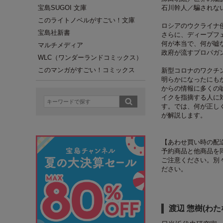
宝島SUGOI 文庫
石川幹人／騙されな
このライトノベルがすごい！文庫
ロシアのウクライナ
宝島社新書
さらに、ディープフ
何が本当で、何が嘘
マルチメディア
政府が流すプロパガ
WLC（ワンダーランドコミックス）
このマンガがすごい！コミックス
新型コロナのワクチ
明らかになったにも
からの情報に多くの
イクを指摘する人に
す。では、何が正し
が解説します。
【あわせ買い時の配
予約商品と他商品を
ご注意ください。別
ださい。
渡辺 惣樹(わた