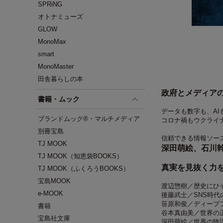
SPRiNG
オトナミューズ
GLOW
MonoMax
smart
MonoMaster
田舎暮らしの本
政府とメディア
書籍・ムック
データも数字も、A
ブランドムック®・マルチメディア
コロナ禍もウクライ
別冊宝島
信頼できる情報ソー
TJ MOOK
深田萌絵、石川
TJ MOOK（知恵袋BOOKS）
真実を見抜く力
TJ MOOK（ふくろうBOOKS）
宝島MOOK
渡辺惣樹／歴史にひ
e-MOOK
後藤武士／SNS時代
笹原和俊／ディープ
書籍
谷本真由美／世界の
宝島社文庫
深田萌絵／世界の陰