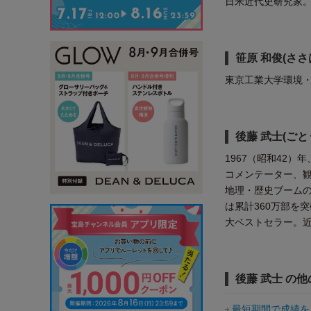
日米近代史研究家
笹原 和俊(ささ
東京工業大学環境
後藤 武士(ごと
1967（昭和42
コメンテーター、
地理・歴史ブーム
は累計360万部を
大ベストセラー。近
後藤 武士 の
最短期間で成績を