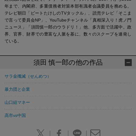
年まで、内閣府、多重債務者対策本部有識者会議委員を務める。
テレビ朝日「ビートたけしのTVタックル」、読売テレビ「そこま
で言って委員会NP」、YouTubeチャンネル「真相深入り！虎ノ門
ニュース」「須田慎一郎のウラドリ！」他、多方面で活躍中。政
界、官界、財界での豊富な人脈を基に、数々のスクープを連発し
ている。
須田 慎一郎の他の作品
サラ金殲滅（せんめつ）
暴力団と企業
山口組マネー
高市vs中国