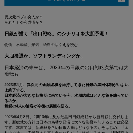
異次元バブル突入か？
それとも令和恐慌か？
日銀が描く「出口戦略」のシナリオを大胆予測！
物価、不動産、景気、給料のゆくえを読む
大胆撤退か、ソフトランディングか。
日本経済の未来は、 2023年の日銀の出口戦略次第では大
暗転も
2023年4月、異次元の金融緩和を維持してきた日銀の黒田体制がいよい
よ終了する。
日本経済が大きな転換期に来ている今、次期総裁はどんな策を練ってい
るのか。
気鋭の4人の論客が今後の展望を語る。
2023年4月8日、2期10年に及んだ黒田日銀総裁から新総裁に交代しま
す。新総裁の方針は日本の為替や経済に大きな影響を与えることは必至
です。本書では、新総裁を含め日銀人事はどうなるのかをはじめ、「金
利の今後」「不景気の株高を含めた株バブルは起こるのか」「国債引き