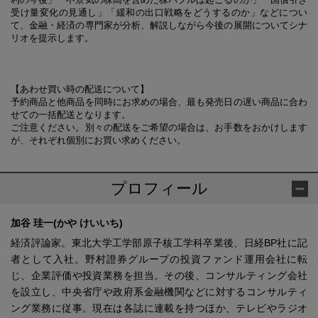
受け量変化の見通し」「緩和の出口戦略をどうするのか」などについ
て、金融・経済の専門家が分析、解説しながら今後の展開についてシナ
リオを提示します。
【あわせ買い時の配送について】
予約商品と他商品を同時にお求めの場合、最も発売日の遅い商品に合わ
せての一括配送となります。
ご注意ください。別々の配送をご希望の場合は、お手数をおかけします
が、それぞれ個別にお買い求めください。
プロフィール
加谷 珪一(かや けいいち)
経済評論家。東北大学工学部原子核工学科卒業後、日経BP社に記
者として入社。野村證券グループの投資ファンド運用会社に転
じ、企業評価や投資業務を担当。その後、コンサルティング会社
を設立し、中央省庁や政府系金融機関などに対するコンサルティ
ング業務に従事。現在は各誌に連載を持つほか、テレビやラジオ