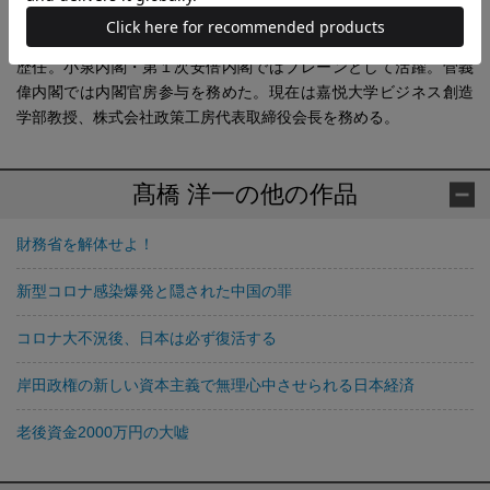
理財局資金企画室長、プリンストン大学客員研究員、内閣府参事
官（経済財政諮問会議特命室）、内閣参事官（首相官邸）などを
歴任。小泉内閣・第１次安倍内閣ではブレーンとして活躍。菅義
偉内閣では内閣官房参与を務めた。現在は嘉悦大学ビジネス創造
学部教授、株式会社政策工房代表取締役会長を務める。
髙橋 洋一の他の作品
財務省を解体せよ！
新型コロナ感染爆発と隠された中国の罪
コロナ大不況後、日本は必ず復活する
岸田政権の新しい資本主義で無理心中させられる日本経済
老後資金2000万円の大嘘