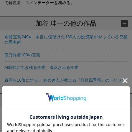
で解説者・コメンテーターを務める。
加谷 珪一の他の作品
別冊宝島2404 本当に億儲けた130人の投資家がやっている究極
の思考術
億万長者100の言葉
AI時代に生き残る企業、淘汰される企業
資産を10倍にする！ 株の達人が教える『会社四季報』のトリセツ
プロフィール
髙橋 洋一(たかはし よういち)
数量政策学者。東京大学理学部数学科・経済学部経済学科卒業。
博士（政策研究）。1980年に大蔵省（現・財務省）入省。大蔵省