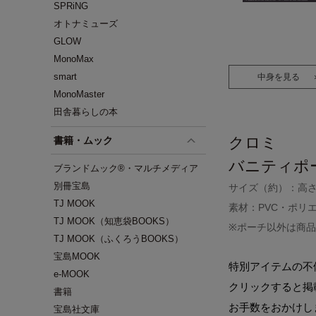
SPRiNG
オトナミューズ
GLOW
MonoMax
smart
中身を見る
MonoMaster
田舎暮らしの本
クロミ
書籍・ムック
バニティポ
ブランドムック®・マルチメディア
別冊宝島
サイズ（約）：高さ1
TJ MOOK
素材：PVC・ポリ
TJ MOOK（知恵袋BOOKS）
※ポーチ以外は商
TJ MOOK（ふくろうBOOKS）
宝島MOOK
特別アイテムの不
e-MOOK
クリックすると掲
書籍
お手数をおかけし
宝島社文庫