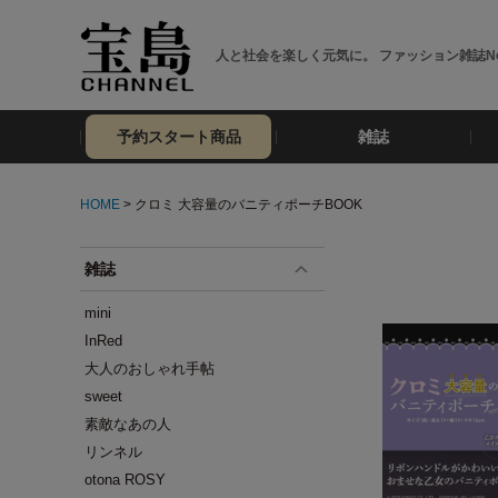
人と社会を楽しく元気に。 ファッション雑誌No
予約スタート商品
雑誌
HOME
> クロミ 大容量のバニティポーチBOOK
雑誌
mini
InRed
大人のおしゃれ手帖
sweet
素敵なあの人
リンネル
otona ROSY