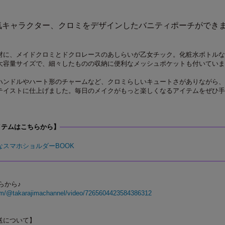
気キャラクター、クロミをデザインしたバニティポーチができ
材に、メイドクロミとドクロレースのあしらいが乙女チック。化粧水ボトルな
大容量サイズで、細々したものの収納に便利なメッシュポケットも付いていま
ハンドルやハート形のチャームなど、クロミらしいキュートさがありながら、
テイストに仕上げました。毎日のメイクがもっと楽しくなるアイテムをぜひ手
イテムはこちらから】
なスマホショルダーBOOK
ちらから♪
com/@takarajimachannel/video/7265604423584386312
送について】