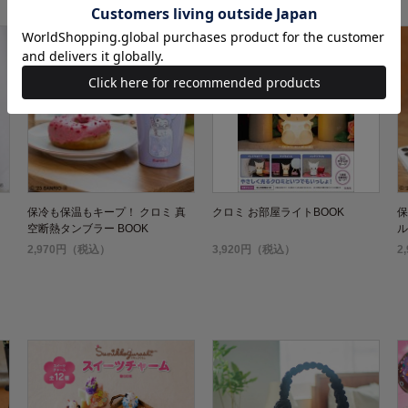
保冷も保温もキープ！ クロミ 真
クロミ お部屋ライトBOOK
保
空断熱タンブラー BOOK
ル
2,970円（税込）
3,920円（税込）
2