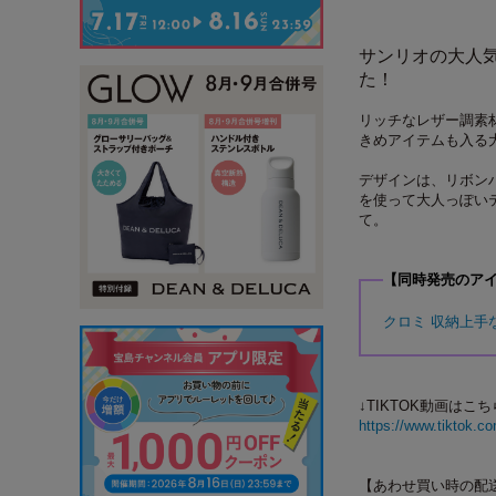
サンリオの大人
た！
リッチなレザー調素
きめアイテムも入る
デザインは、リボン
を使って大人っぽい
て。
【同時発売のア
クロミ 収納上手
↓TIKTOK動画はこ
https://www.tiktok.
【あわせ買い時の配