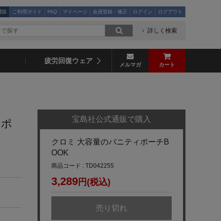
通販
ご利用ガイド
FAQ
マイページ
会員登録・修正
ログイン
ログアウト
詳しく検索
疲労回復ウェア
メルマガ
カート
宝島社公式通販で購入
ィポ
クロミ 大容量のバニティポーチB
OOK
商品コード : TD042255
3,289
円(税込)
売り切れ