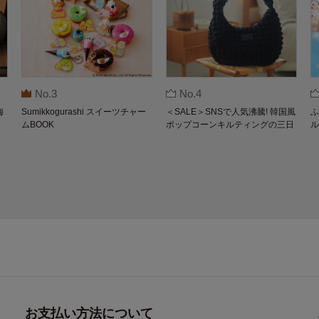
No.3
No.4
梅
Sumikkogurashi スイーツチャー
＜SALE＞SNSで人気沸騰! 韓国風
ふ
ムBOOK
ポップコーンキルティングの三日
ル
月バッグBOOK by THE SCAPE O
F GREEN
お支払い方法について