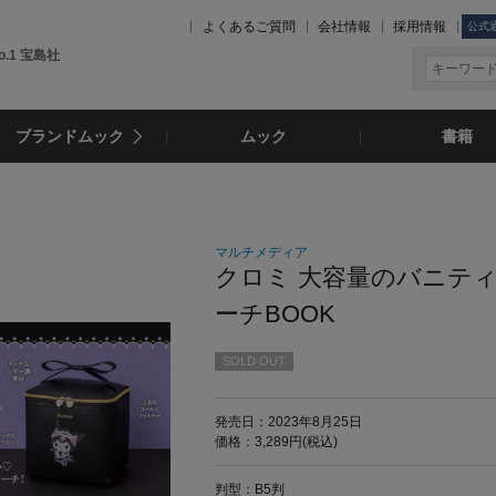
よくあるご質問
会社情報
採用情報
公式
.1 宝島社
ブランドムック
ムック
書籍
マルチメディア
クロミ 大容量のバニテ
ーチBOOK
SOLD OUT
発売日：2023年8月25日
価格：3,289円(税込)
判型：B5判